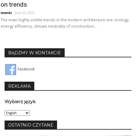
on trends
monki
- June 23, 2022
The main highly-visible trends in the modern architecture are: ecology,
energy efficiency, climate neutrality of construction...
BĄDŹMY W KONTAKCIE
Facebook
REKLAMA
Wybierz język
Wybierz
język
OSTATNIO CZYTANE