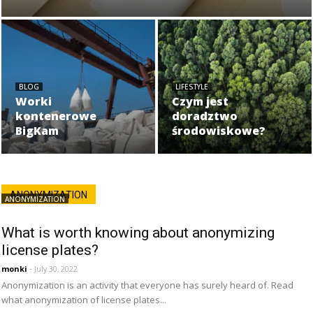
BLOG
LIFESTYLE
Worki
Czym jest
kontenerowe
doradztwo
BigKam
środowiskowe?
ANONYMIZATION
ANONYMIZATION
What is worth knowing about anonymizing
license plates?
monki
- July 30, 2022
Anonymization is an activity that everyone has surely heard of. Read
what anonymization of license plates...