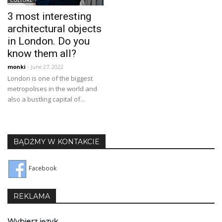
3 most interesting
architectural objects
in London. Do you
know them all?
monki
- June 27, 2022
London is one of the biggest
metropolises in the world and
also a bustling capital of...
BĄDŹMY W KONTAKCIE
Facebook
REKLAMA
Wybierz język