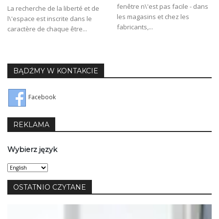
fenêtre n\'est pas facile - dans
La recherche de la liberté et de
les magasins et chez les
l\'espace est inscrite dans le
fabricants,...
caractère de chaque être...
BĄDŹMY W KONTAKCIE
Facebook
REKLAMA
Wybierz język
Wybierz
język
OSTATNIO CZYTANE