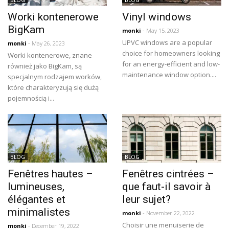
Worki kontenerowe
Vinyl windows
BigKam
monki
- May 15, 2023
UPVC windows are a popular
monki
- May 26, 2023
choice for homeowners looking
Worki kontenerowe, znane
for an energy-efficient and low-
również jako BigKam, są
maintenance window option....
specjalnym rodzajem worków,
które charakteryzują się dużą
pojemnością i...
BLOG
BLOG
Fenêtres hautes –
Fenêtres cintrées –
lumineuses,
que faut-il savoir à
élégantes et
leur sujet?
minimalistes
monki
- November 22, 2022
Choisir une menuiserie de
monki
- December 19, 2022