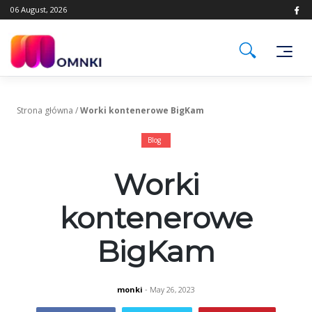
Skip
06 August, 2026
to
content
Strona główna
/
Worki kontenerowe BigKam
Blog
Worki
kontenerowe
BigKam
monki
- May 26, 2023