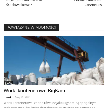
navigation
środowiskowe?
Cosmetics
POWIĄZANE WIADOMOŚCI
BLOG
Worki kontenerowe BigKam
monki
- May 26, 2023
Worki kontenerowe, znane również jako BigKam, są specjalnym
rodzajem worków, które charakteryzują się dużą pojemnością i...