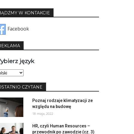
BĄDŹMY W KONTAKCIE
Facebook
REKLAMA
ybierz język
bierz
yk
OSTATNIO CZYTANE
Poznaj rodzaje klimatyzacji ze
względu na budowę
18 maja, 2022
HR, czyli Human Resources –
przewodnik po zawodzie (cz. 3)