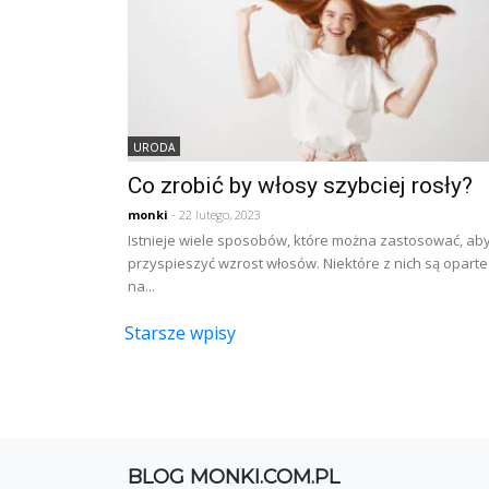
URODA
Co zrobić by włosy szybciej rosły?
monki
- 22 lutego, 2023
Istnieje wiele sposobów, które można zastosować, ab
przyspieszyć wzrost włosów. Niektóre z nich są oparte
na...
Nawigacja
Starsze wpisy
po
wpisach
BLOG MONKI.COM.PL