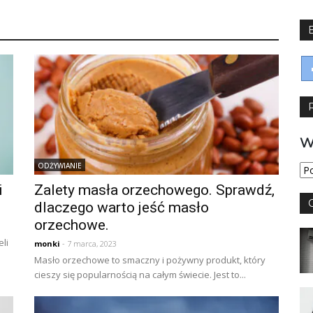
W
ODŻYWIANIE
Wy
jęz
i
Zalety masła orzechowego. Sprawdź,
dlaczego warto jeść masło
orzechowe.
eli
monki
- 7 marca, 2023
Masło orzechowe to smaczny i pożywny produkt, który
cieszy się popularnością na całym świecie. Jest to...