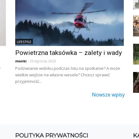
LIFESTYLE
Powietrzna taksówka – zalety i wady
monki
- 25 stycznia, 2023
y
Podziwianie widoku podczas lotu na spotkanie? A może
wielkie wejście na własne wesele? Chcesz sprawić
przyjemność...
Nowsze wpisy
POLITYKA PRYWATNOŚCI
K