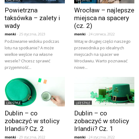
Powietrzna
Wrocław – najlepsze
taksówka – zalety i
miejsca na spacery
wady
(cz. 2)
monki
- 25 stycznia, 2023
monki
- 24 czerwca, 2022
Podziwianie widoku podczas
Witaj w drugiej części naszego
lotu na spotkanie? A może
przewodnika po idealnych
wielkie wejście na własne
miejscach na spacer we
wesele? Chcesz sprawić
Wrocławiu. Warto poznawać
przyjemność...
nowe...
LIFESTYLE
LIFESTYLE
Dublin – co
Dublin – co
zobaczyć w stolicy
zobaczyć w stolicy
Irlandii? Cz. 2
Irlandii? Cz. 1
monki
- 29 stycznia, 2022
monki
- 24 stycznia, 2022