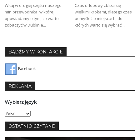
Witaj w drugiej części naszego
Czas urlopowy zbliża się
miniprzewodnika, w której
wielkimi krokami, dlatego czas
opowiadamy o tym, co warto
pomyśleć o miejscach, do
zobaczyć w Dublinie...
których warto się wybrać....
BĄDŹMY W KONTAKCIE
Facebook
REKLAMA
Wybierz język
Wybierz
język
OSTATNIO CZYTANE