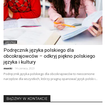
LIFESTYLE
Podręcznik języka polskiego dla
obcokrajowców – odkryj piękno polskiego
języka i kultury
monki
- 14 czerwca, 2023
Podręcznik języka polskiego dla obcokrajowców to nieocenione
narzędzie dla wszystkich, którzy pragną opanować język polski i...
BĄDŹMY W KONTAKCIE