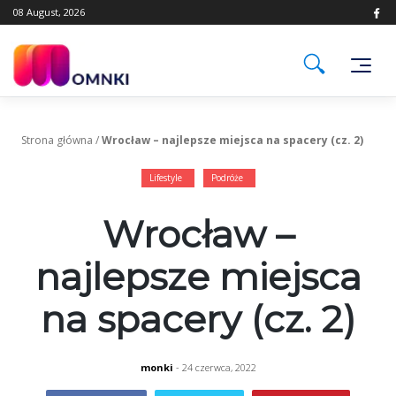
Skip
08 August, 2026
to
content
Strona główna
/
Wrocław – najlepsze miejsca na spacery (cz. 2)
Lifestyle
Podróże
Wrocław –
najlepsze miejsca
na spacery (cz. 2)
monki
- 24 czerwca, 2022