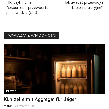
HR, czyli Human
Jak układać przewody i
wpisu
Resources – przewodnik
kable instalacyjne?
po zawodzie (cz. 3)
POWIĄZANE WIADOMOŚCI
LIFESTYLE
Kühlzelle mit Aggregat für Jäger
monki
- 21 września, 2023