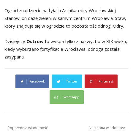
Ogród znajdziecie na tyłach Archikatedry Wrocławskiej.
Stanowi on oazę zieleni w samym centrum Wrocławia. Staw,
który znajduje się w ogrodzie to pozostałość odnogi Odry.
Dzisiejszy
Ostrów
to wyspa tylko z nazwy, bo w XIX wieku,
kiedy wyburzano fortyfikacje Wrocławia, odnoga została
zasypana.
Facebook
Twitter
Pinterest
WhatsApp
Nawigacja
Poprzednia wiadomość
Następna wiadomość