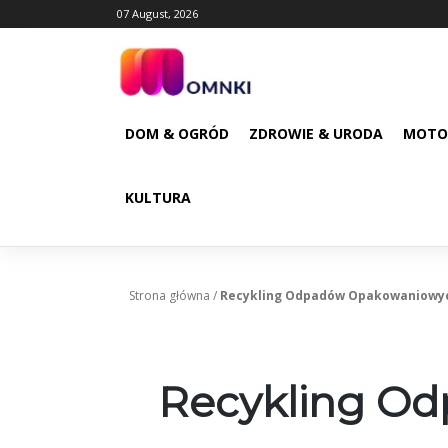
Skip
07 August, 2026
to
content
DOM & OGRÓD
ZDROWIE & URODA
MOTO
KULTURA
Strona główna
/
Recykling Odpadów Opakowaniowyc
Recykling O