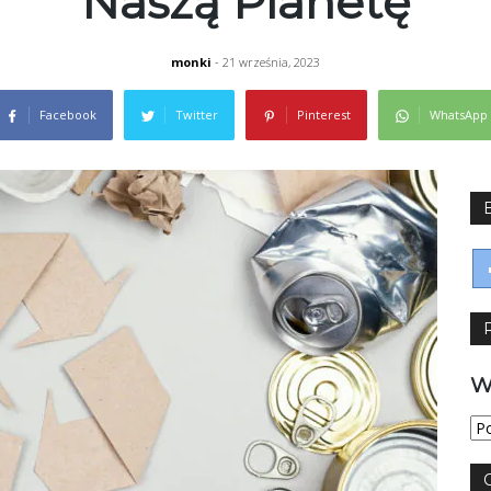
Naszą Planetę
monki
- 21 września, 2023
Facebook
Twitter
Pinterest
WhatsApp
W
Wy
jęz