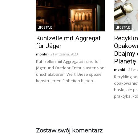
LIFESTYLE
LIFESTYLE
Kühlzelle mit Aggregat
Recykli
für Jäger
Opakowa
Dbajmy 
monki
- 21 września, 2023
Planetę
Kühlzellen mit Aggregaten sind für
Jäger und Outdoor-Enthusiasten von
monki
- 21 wr
unschätzbarem Wert. Diese speziell
Recykling o
konstruierten Einheiten bieten...
opakowaniow
hasło, ale 
praktyka, kt
Zostaw swój komentarz