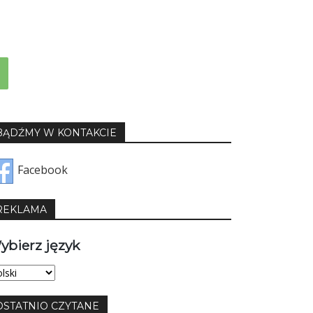
BĄDŹMY W KONTAKCIE
Facebook
REKLAMA
ybierz język
bierz
yk
OSTATNIO CZYTANE