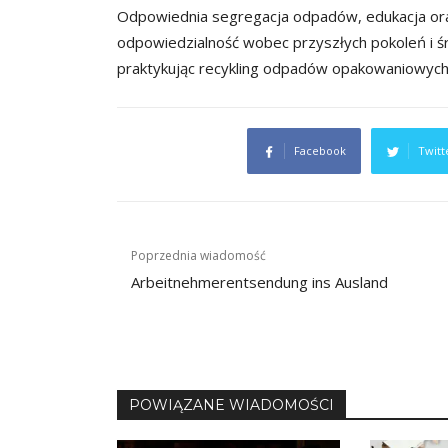
Odpowiednia segregacja odpadów, edukacja oraz
odpowiedzialność wobec przyszłych pokoleń i ś
praktykując recykling odpadów opakowaniowych
Facebook
Twitt
Nawigacja
Poprzednia wiadomość
wpisu
Arbeitnehmerentsendung ins Ausland
POWIĄZANE WIADOMOŚCI