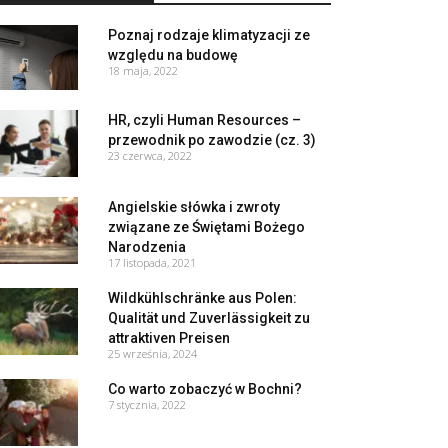
Poznaj rodzaje klimatyzacji ze
względu na budowę
18 maja, 2022
HR, czyli Human Resources –
przewodnik po zawodzie (cz. 3)
23 czerwca, 2022
Angielskie słówka i zwroty
związane ze Świętami Bożego
Narodzenia
17 listopada, 2021
Wildkühlschränke aus Polen:
Qualität und Zuverlässigkeit zu
attraktiven Preisen
25 września, 2024
Co warto zobaczyć w Bochni?
7 stycznia, 2022