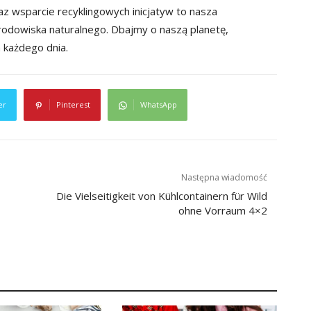
 wsparcie recyklingowych inicjatyw to nasza
rodowiska naturalnego. Dbajmy o naszą planetę,
 każdego dnia.
er
Pinterest
WhatsApp
Następna wiadomość
Die Vielseitigkeit von Kühlcontainern für Wild
ohne Vorraum 4×2