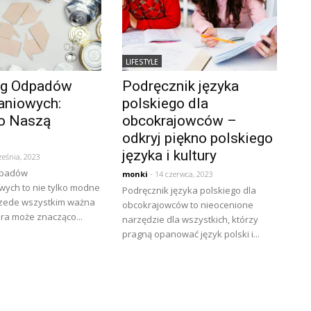
LIFESTYLE
ng Odpadów
Podręcznik języka
niowych:
polskiego dla
o Naszą
obcokrajowców –
odkryj piękno polskiego
języka i kultury
ześnia, 2023
dpadów
monki
- 14 czerwca, 2023
ych to nie tylko modne
Podręcznik języka polskiego dla
przede wszystkim ważna
obcokrajowców to nieocenione
óra może znacząco...
narzędzie dla wszystkich, którzy
pragną opanować język polski i...