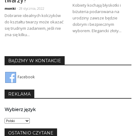
twarzy?
Kobiety kochają błyskotki i
monki
- 28 stycznia, 2022
biżuteria podarowana na
Dobranie idealnych kolczyków
urodziny zawsze będzie
do kształtu twarzy może okazać
dobrym i bezpiecznym
się trudnym zadaniem, jeśli nie
wyborem. Elegancki złoty...
zna się kilku...
BĄDŹMY W KONTAKCIE
Facebook
REKLAMA
Wybierz język
Wybierz
język
OSTATNIO CZYTANE