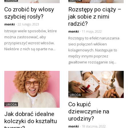
Co zrobić by włosy
Rozstępy po ciąży –
szybciej rosły?
jak sobie z nimi
radzić?
monki
- 22 lutego, 2023
Istnieje wiele sposobów, które
monki
- 11 maja, 2022
można zastosować, aby
Rozstępy to efekt naruszania
przyspieszyć wzrost włosów.
sieci połączeń włókien
Niektóre z nich są oparte na...
kolagenowych. Następuje to
między innymi poprzez
gwałtowne rozciąganie się...
URODA
Co kupić
URODA
dziewczynie na
Jak dobrać idealne
urodziny?
kolczyki do kształtu
monki
- 18 stycznia, 2022