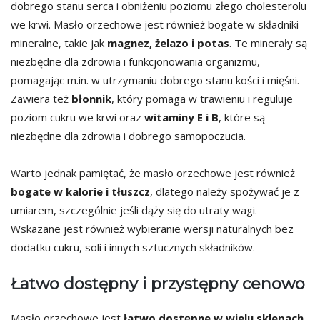
dobrego stanu serca i obniżeniu poziomu złego cholesterolu
we krwi. Masło orzechowe jest również bogate w składniki
mineralne, takie jak
magnez, żelazo i potas
. Te minerały są
niezbędne dla zdrowia i funkcjonowania organizmu,
pomagając m.in. w utrzymaniu dobrego stanu kości i mięśni.
Zawiera też
błonnik
, który pomaga w trawieniu i reguluje
poziom cukru we krwi oraz
witaminy E i B
, które są
niezbędne dla zdrowia i dobrego samopoczucia.
Warto jednak pamiętać, że masło orzechowe jest również
bogate w kalorie i tłuszcz
, dlatego należy spożywać je z
umiarem, szczególnie jeśli dąży się do utraty wagi.
Wskazane jest również wybieranie wersji naturalnych bez
dodatku cukru, soli i innych sztucznych składników.
Łatwo dostępny i przystępny cenowo
Masło orzechowe jest
łatwo dostępne w wielu sklepach