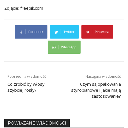
Zdjęcie: freepik.com
Facebook
Twitter
Pinterest
WhatsApp
Nawigacja
Poprzednia wiadomość
Następna wiadomość
Co zrobić by włosy
Czym są opakowania
wpisu
szybciej rosły?
styropianowe i jakie mają
zastosowanie?
POWIĄZANE WIADOMOŚCI