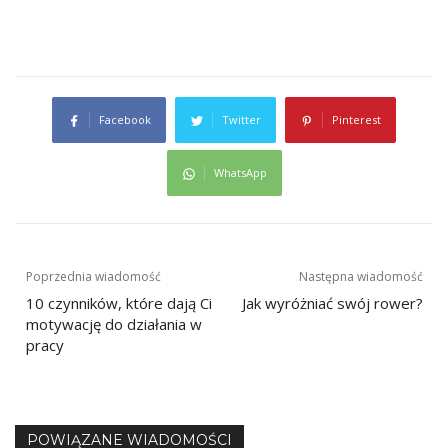
Facebook
Twitter
Pinterest
WhatsApp
Nawigacja
Poprzednia wiadomość
Następna wiadomość
10 czynników, które dają Ci
Jak wyróżniać swój rower?
wpisu
motywację do działania w
pracy
POWIĄZANE WIADOMOŚCI