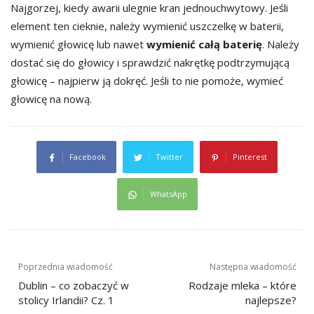
Najgorzej, kiedy awarii ulegnie kran jednouchwytowy. Jeśli
element ten cieknie, należy wymienić uszczelkę w baterii,
wymienić głowicę lub nawet
wymienić całą baterię
. Należy
dostać się do głowicy i sprawdzić nakrętkę podtrzymującą
głowicę – najpierw ją dokręć. Jeśli to nie pomoże, wymieć
głowicę na nową.
Facebook
Twitter
Pinterest
WhatsApp
Nawigacja
Poprzednia wiadomość
Następna wiadomość
Dublin – co zobaczyć w
Rodzaje mleka – które
wpisu
stolicy Irlandii? Cz. 1
najlepsze?