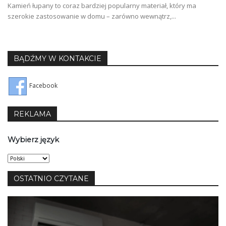
Kamień łupany to coraz bardziej popularny materiał, który ma
szerokie zastosowanie w domu – zarówno wewnątrz,...
BĄDŹMY W KONTAKCIE
Facebook
REKLAMA
Wybierz język
Wybierz
język
OSTATNIO CZYTANE