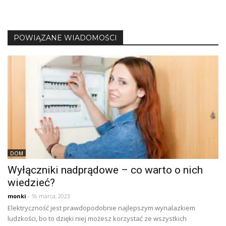
POWIĄZANE WIADOMOŚCI
DOM
Wyłączniki nadprądowe – co warto o nich
wiedzieć?
monki
- 16 marca, 2023
Elektryczność jest prawdopodobnie najlepszym wynalazkiem
ludzkości, bo to dzięki niej możesz korzystać ze wszystkich