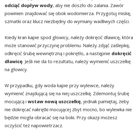
odciąć dopływ wody
, aby nie doszło do zalania. Zawór
powinien znajdować się obok wodomierza. Przygotuj miskę,
szmatki oraz klucz niezbędny do wymiany wadliwych części.
Kiedy kran kapie spod głowicy, należy dokręcić dławicę, która
może stanowić przyczynę problemu. Należy zdjąć zaślepkę,
odkręcić śrubę wewnętrzną i pokrętło, a następnie
dokręcić
dławicę
. Jeśli nie da to rezultatu, należy wymienić uszczelkę
na głowicy.
W przypadku, gdy woda kapie przy wylewce, należy
wymienić znajdującą się na niej uszczelkę. Zdemontuj śrubę
mocującą i
wstaw nową uszczelkę
, jednak pamiętaj, żeby
nie dokręcać nakrętki mocującej zbyt mocno, bo wylewka nie
będzie mogła obracać się na boki. Przy okazji możesz
oczyścić też napowietrzacz.