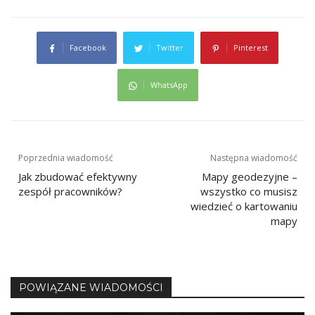
Facebook
Twitter
Pinterest
WhatsApp
Nawigacja
Poprzednia wiadomość
Następna wiadomość
Jak zbudować efektywny
Mapy geodezyjne –
wpisu
zespół pracowników?
wszystko co musisz
wiedzieć o kartowaniu
mapy
POWIĄZANE WIADOMOŚCI