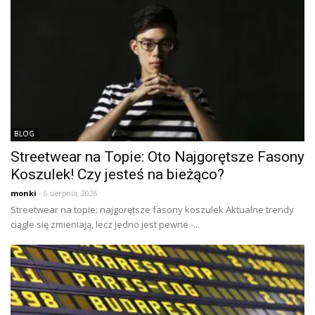
BLOG
Streetwear na Topie: Oto Najgorętsze Fasony
Koszulek! Czy jesteś na bieżąco?
monki
- 6 sierpnia, 2026
Streetwear na topie: najgorętsze fasony koszulek Aktualne trendy
ciągle się zmieniają, lecz jedno jest pewne -...