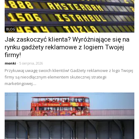
BLOG
Jak zaskoczyć klienta? Wyróżniające się na
rynku gadżety reklamowe z logiem Twojej
firmy!
monki
- 5 sierpnia, 2026
Przykuwaj uwagę swoich klientów! Gadżety reklamowe z logo Twojej
firmy są nieodłącznym elementem skutecznej strategii
marketingowej....