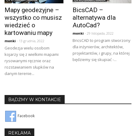
Mapy geodezyjne –
BicsCAD –
wszystko co musisz
alternatywa dla
wiedzieć o
AutoCad?
kartowaniu mapy
monki
- 29 listopada, 2022
BricsCAD to program stworzony
monki
- 13 grudnia, 2022
dla inżynierów, architektów,
Geodezja wielu osobom
projektantów, i grupy, na której
kojarzy się z wielkimi mapami
będziemy się skupiać -...
rysowanymi ręcznie oraz
rozstawianiem słupków na
danym terenie...
BĄDŹMY W KONTAKCIE
Facebook
REKLAMA