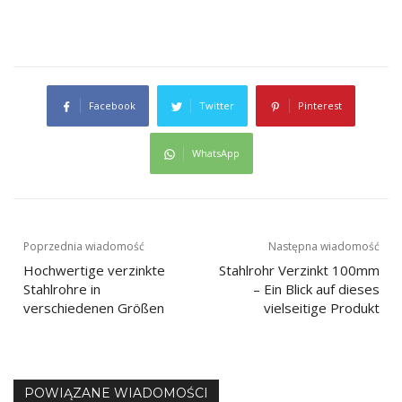
Facebook
Twitter
Pinterest
WhatsApp
Nawigacja
Poprzednia wiadomość
Następna wiadomość
Hochwertige verzinkte
Stahlrohr Verzinkt 100mm
wpisu
Stahlrohre in
– Ein Blick auf dieses
verschiedenen Größen
vielseitige Produkt
POWIĄZANE WIADOMOŚCI