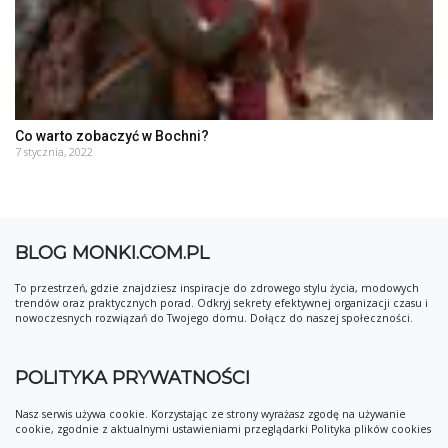
Co warto zobaczyć w Bochni?
7 stycznia, 2022
BLOG MONKI.COM.PL
To przestrzeń, gdzie znajdziesz inspiracje do zdrowego stylu życia, modowych
trendów oraz praktycznych porad. Odkryj sekrety efektywnej organizacji czasu i
nowoczesnych rozwiązań do Twojego domu. Dołącz do naszej społeczności.
POLITYKA PRYWATNOŚCI
Nasz serwis używa cookie. Korzystając ze strony wyrażasz zgodę na używanie
cookie, zgodnie z aktualnymi ustawieniami przeglądarki Polityka plików cookies