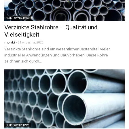
BUDOWNICTWO
Verzinkte Stahlrohre – Qualität und
Vielseitigkeit
monki
- 21 września, 2023
Verzinkte Stahlrohre sind ein wesentlicher Bestandteil vieler
industrieller Anwendungen und Bauvorhaben. Diese Rohre
zeichnen sich durch...
BUDOWNICTWO