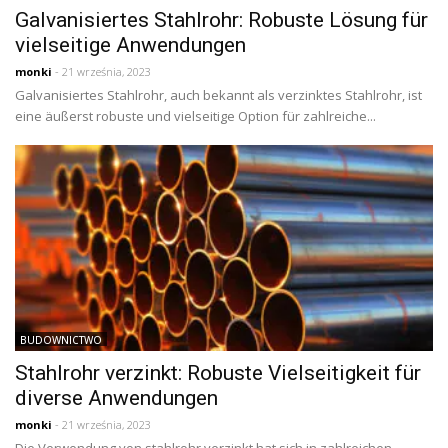
Galvanisiertes Stahlrohr: Robuste Lösung für
vielseitige Anwendungen
monki
- 21 września, 2023
Galvanisiertes Stahlrohr, auch bekannt als verzinktes Stahlrohr, ist
eine äußerst robuste und vielseitige Option für zahlreiche...
BUDOWNICTWO
Stahlrohr verzinkt: Robuste Vielseitigkeit für
diverse Anwendungen
monki
- 21 września, 2023
Die Verwendung von stahlrohr verzinkt hat sich in zahlreichen