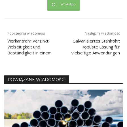
WhatsApp
Nawigacja
Poprzednia wiadomość
Następna wiadomość
Vierkantrohr Verzinkt:
Galvanisiertes Stahlrohr:
wpisu
Vielseitigkeit und
Robuste Lösung für
Beständigkeit in einem
vielseitige Anwendungen
POWIĄZANE WIADOMOŚCI