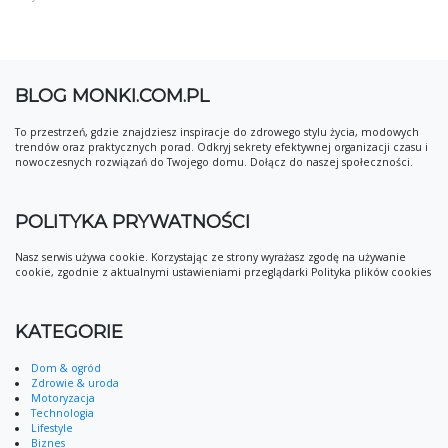
BLOG MONKI.COM.PL
To przestrzeń, gdzie znajdziesz inspiracje do zdrowego stylu życia, modowych
trendów oraz praktycznych porad. Odkryj sekrety efektywnej organizacji czasu i
nowoczesnych rozwiązań do Twojego domu. Dołącz do naszej społeczności.
POLITYKA PRYWATNOŚCI
Nasz serwis używa cookie. Korzystając ze strony wyrażasz zgodę na używanie
cookie, zgodnie z aktualnymi ustawieniami przeglądarki Polityka plików cookies
KATEGORIE
Dom & ogród
Zdrowie & uroda
Motoryzacja
Technologia
Lifestyle
Biznes