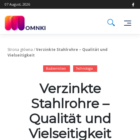
Skip
07 August, 2026
to
content
Strona główna
/
Verzinkte Stahlrohre – Qualität und
Vielseitigkeit
Budownictwo
Technologia
Verzinkte
Stahlrohre –
Qualität und
Vielseitigkeit