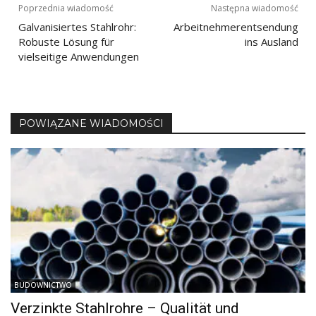
Nawigacja
Poprzednia wiadomość
Następna wiadomość
Galvanisiertes Stahlrohr:
Arbeitnehmerentsendung
wpisu
Robuste Lösung für
ins Ausland
vielseitige Anwendungen
POWIĄZANE WIADOMOŚCI
BUDOWNICTWO
Verzinkte Stahlrohre – Qualität und