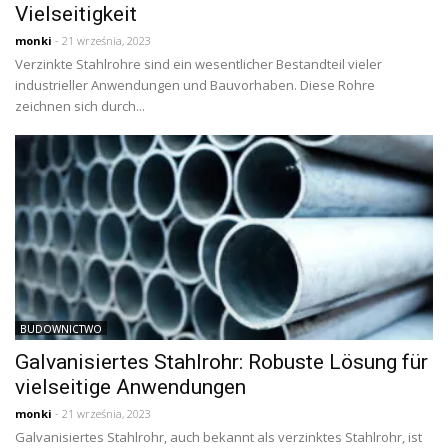
Vielseitigkeit
monki
- 21 września, 2023
Verzinkte Stahlrohre sind ein wesentlicher Bestandteil vieler
industrieller Anwendungen und Bauvorhaben. Diese Rohre
zeichnen sich durch...
BUDOWNICTWO
Galvanisiertes Stahlrohr: Robuste Lösung für
vielseitige Anwendungen
monki
- 21 września, 2023
Galvanisiertes Stahlrohr, auch bekannt als verzinktes Stahlrohr, ist