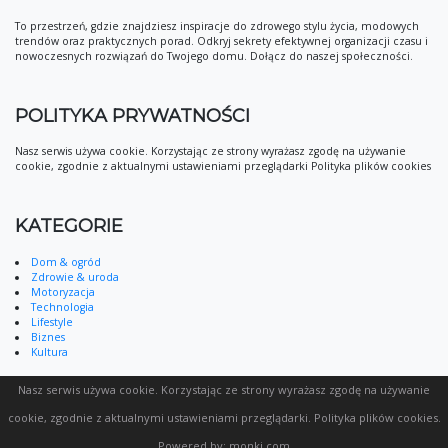
To przestrzeń, gdzie znajdziesz inspiracje do zdrowego stylu życia, modowych
trendów oraz praktycznych porad. Odkryj sekrety efektywnej organizacji czasu i
nowoczesnych rozwiązań do Twojego domu. Dołącz do naszej społeczności.
POLITYKA PRYWATNOŚCI
Nasz serwis używa cookie. Korzystając ze strony wyrażasz zgodę na używanie
cookie, zgodnie z aktualnymi ustawieniami przeglądarki Polityka plików cookies
KATEGORIE
Dom & ogród
Zdrowie & uroda
Motoryzacja
Technologia
Lifestyle
Biznes
Kultura
Nasz serwis używa cookie. Korzystając ze strony wyrażasz zgodę na używanie
cookie, zgodnie z aktualnymi ustawieniami przeglądarki.
Polityka plików cookies
.
Powered by:
monki.com