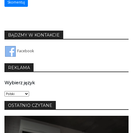
BĄDŹMY W KONTAKCIE
Facebook
REKLAMA
Wybierz język
Wybierz
język
OSTATNIO CZYTANE