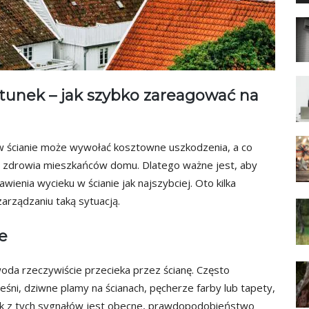
tunek – jak szybko zareagować na
 w ścianie może wywołać kosztowne uszkodzenia, a co
 zdrowia mieszkańców domu. Dlatego ważne jest, aby
wienia wycieku w ścianie jak najszybciej. Oto kilka
rządzaniu taką sytuacją.
e
oda rzeczywiście przecieka przez ścianę. Często
eśni, dziwne plamy na ścianach, pęcherze farby lub tapety,
iek z tych sygnałów jest obecne, prawdopodobieństwo