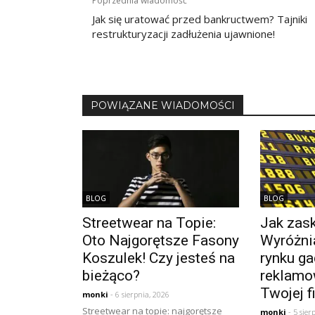
Nawigacja
Poprzednia wiadomość
wpisu
Jak się uratować przed bankructwem? Tajniki
restrukturyzacji zadłużenia ujawnione!
POWIĄZANE WIADOMOŚCI
BLOG
BLOG
Streetwear na Topie:
Jak zask
Oto Najgorętsze Fasony
Wyróżnia
Koszulek! Czy jesteś na
rynku ga
bieżąco?
reklamo
Twojej f
monki
- 6 sierpnia, 2026
Streetwear na topie: najgorętsze
monki
- 5 sier