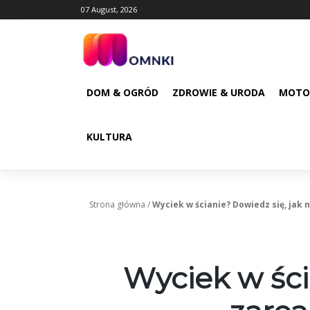
Skip
07 August, 2026
to
content
DOM & OGRÓD
ZDROWIE & URODA
MOTO
KULTURA
Strona główna
/
Wyciek w ścianie? Dowiedz się, jak
Wyciek w ści