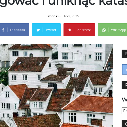
gować i uniknąć katas
monki
- 5 lipca, 2025
Facebook
Twitter
Pinterest
WhatsApp
W
Wy
jęz