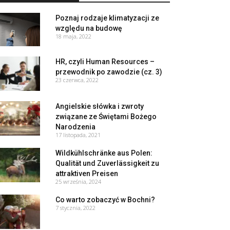
Poznaj rodzaje klimatyzacji ze
względu na budowę
18 maja, 2022
HR, czyli Human Resources –
przewodnik po zawodzie (cz. 3)
23 czerwca, 2022
Angielskie słówka i zwroty
związane ze Świętami Bożego
Narodzenia
17 listopada, 2021
Wildkühlschränke aus Polen:
Qualität und Zuverlässigkeit zu
attraktiven Preisen
25 września, 2024
Co warto zobaczyć w Bochni?
7 stycznia, 2022