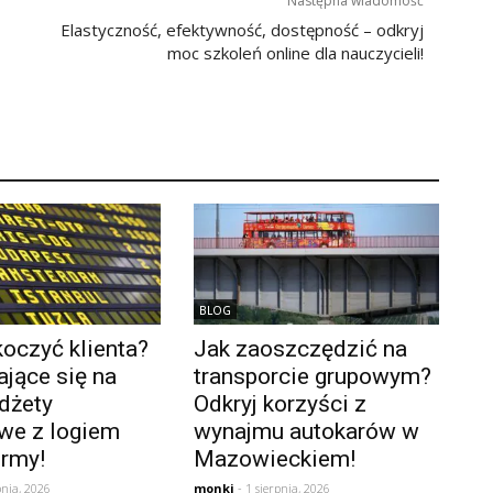
Następna wiadomość
Elastyczność, efektywność, dostępność – odkryj
moc szkoleń online dla nauczycieli!
BLOG
oczyć klienta?
Jak zaoszczędzić na
jące się na
transporcie grupowym?
dżety
Odkryj korzyści z
we z logiem
wynajmu autokarów w
irmy!
Mazowieckiem!
pnia, 2026
monki
- 1 sierpnia, 2026