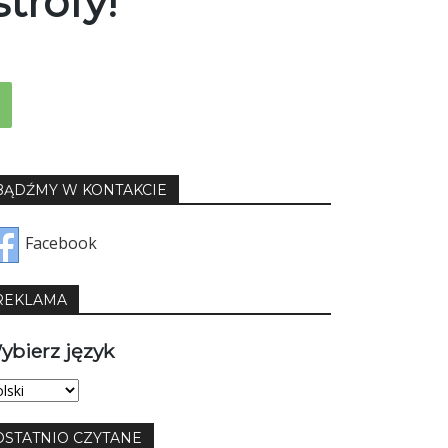
trofy!
BĄDŹMY W KONTAKCIE
Facebook
REKLAMA
ybierz język
bierz
yk
OSTATNIO CZYTANE