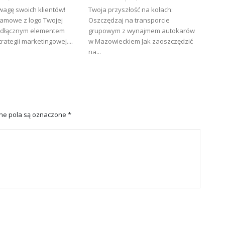
wagę swoich klientów!
Twoja przyszłość na kołach:
lamowe z logo Twojej
Oszczędzaj na transporcie
eodłącznym elementem
grupowym z wynajmem autokarów
rategii marketingowej....
w Mazowieckiem Jak zaoszczędzić
na...
e pola są oznaczone
*