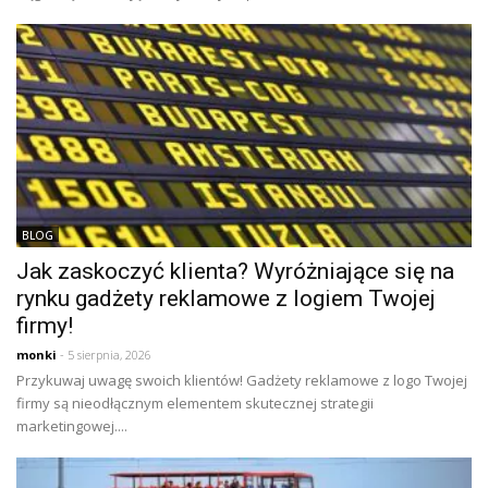
BLOG
Jak zaskoczyć klienta? Wyróżniające się na
rynku gadżety reklamowe z logiem Twojej
firmy!
monki
- 5 sierpnia, 2026
Przykuwaj uwagę swoich klientów! Gadżety reklamowe z logo Twojej
firmy są nieodłącznym elementem skutecznej strategii
marketingowej....