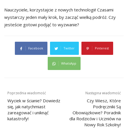
Nauczyciele, korzystajcie z nowych technologii! Czasami
wystarczy jeden mały krok, by zacząć wielką podróż. Czy
jesteście gotowi podjąć to wyzwanie?
Facebook
Twitter
Pinterest
WhatsApp
Nawigacja
Poprzednia wiadomość
Następna wiadomość
Wyciek w ścianie? Dowiedz
Czy Wiesz, Które
wpisu
się, jak natychmiast
Podręczniki Są
zareagować i uniknąć
Obowiązkowe? Poradnik
katastrofy!
dla Rodziców i Uczniów na
Nowy Rok Szkolny!