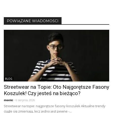
POWIĄZANE WIADOMOŚCI
BLOG
Streetwear na Topie: Oto Najgorętsze Fasony
Koszulek! Czy jesteś na bieżąco?
monki
- 6 sierpnia, 2026
Streetwear na topie: najgorętsze fasony koszulek Aktualne trendy
ciągle się zmieniają, lecz jedno jest pewne -...