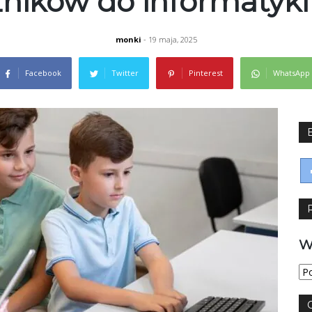
ników do informatyki
monki
- 19 maja, 2025
Facebook
Twitter
Pinterest
WhatsApp
W
Wy
jęz