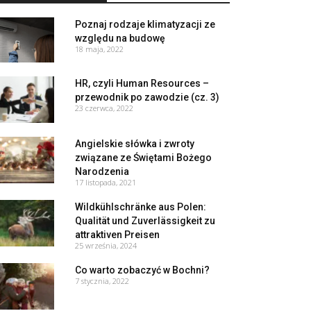
Poznaj rodzaje klimatyzacji ze
względu na budowę
18 maja, 2022
HR, czyli Human Resources –
przewodnik po zawodzie (cz. 3)
23 czerwca, 2022
Angielskie słówka i zwroty
związane ze Świętami Bożego
Narodzenia
17 listopada, 2021
Wildkühlschränke aus Polen:
Qualität und Zuverlässigkeit zu
attraktiven Preisen
25 września, 2024
Co warto zobaczyć w Bochni?
7 stycznia, 2022