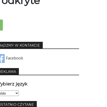
 odkryte
BĄDŹMY W KONTAKCIE
Facebook
REKLAMA
ybierz język
bierz
yk
OSTATNIO CZYTANE