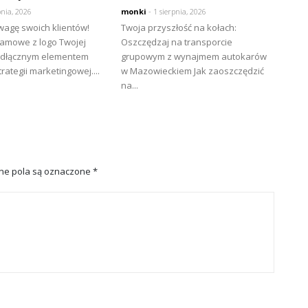
pnia, 2026
monki
- 1 sierpnia, 2026
wagę swoich klientów!
Twoja przyszłość na kołach:
lamowe z logo Twojej
Oszczędzaj na transporcie
eodłącznym elementem
grupowym z wynajmem autokarów
rategii marketingowej....
w Mazowieckiem Jak zaoszczędzić
na...
e pola są oznaczone
*