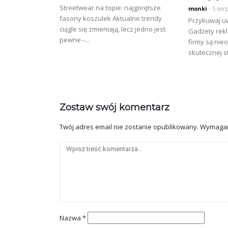
Streetwear na topie: najgorętsze
monki
- 5 sier
fasony koszulek Aktualne trendy
Przykuwaj u
ciągle się zmieniają, lecz jedno jest
Gadżety rek
pewne -...
firmy są ni
skutecznej st
Zostaw swój komentarz
Twój adres email nie zostanie opublikowany.
Wymagan
Nazwa
*