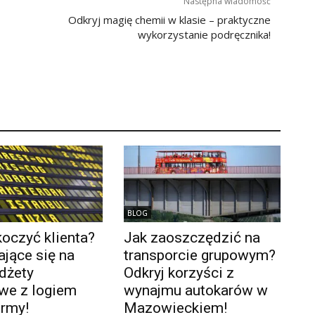
Następna wiadomość
Odkryj magię chemii w klasie – praktyczne
wykorzystanie podręcznika!
BLOG
oczyć klienta?
Jak zaoszczędzić na
jące się na
transporcie grupowym?
dżety
Odkryj korzyści z
we z logiem
wynajmu autokarów w
irmy!
Mazowieckiem!