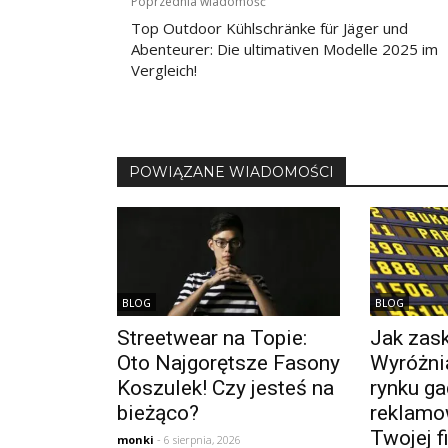
Nawigacja
Poprzednia wiadomość
wpisu
Top Outdoor Kühlschränke für Jäger und
Abenteurer: Die ultimativen Modelle 2025 im
Vergleich!
POWIĄZANE WIADOMOŚCI
BLOG
BLOG
Streetwear na Topie:
Jak zask
Oto Najgorętsze Fasony
Wyróżnia
Koszulek! Czy jesteś na
rynku ga
bieżąco?
reklamo
Twojej f
monki
- 6 sierpnia, 2026