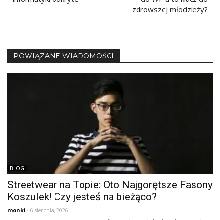
zdrowszej młodzieży?
POWIĄZANE WIADOMOŚCI
BLOG
Streetwear na Topie: Oto Najgorętsze Fasony
Koszulek! Czy jesteś na bieżąco?
monki
- 6 sierpnia, 2026