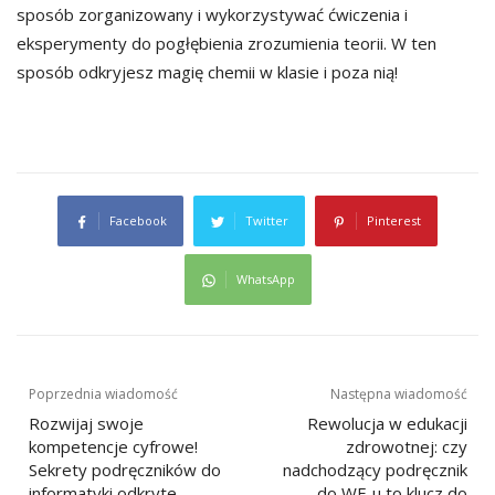
sposób zorganizowany i wykorzystywać ćwiczenia i
eksperymenty do pogłębienia zrozumienia teorii. W ten
sposób odkryjesz magię chemii w klasie i poza nią!
Facebook
Twitter
Pinterest
WhatsApp
Nawigacja
Poprzednia wiadomość
Następna wiadomość
Rozwijaj swoje
Rewolucja w edukacji
wpisu
kompetencje cyfrowe!
zdrowotnej: czy
Sekrety podręczników do
nadchodzący podręcznik
informatyki odkryte
do WF-u to klucz do