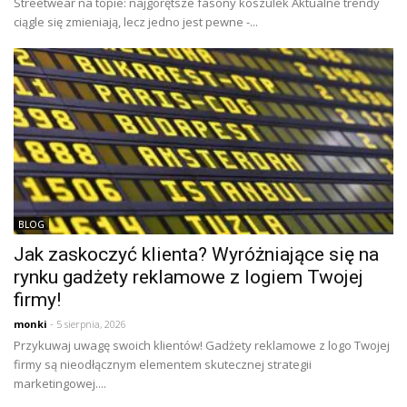
Streetwear na topie: najgorętsze fasony koszulek Aktualne trendy
ciągle się zmieniają, lecz jedno jest pewne -...
BLOG
Jak zaskoczyć klienta? Wyróżniające się na
rynku gadżety reklamowe z logiem Twojej
firmy!
monki
- 5 sierpnia, 2026
Przykuwaj uwagę swoich klientów! Gadżety reklamowe z logo Twojej
firmy są nieodłącznym elementem skutecznej strategii
marketingowej....