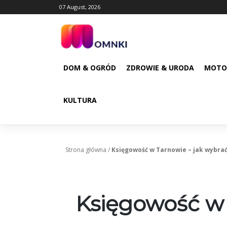
Skip
07 August, 2026
to
content
DOM & OGRÓD
ZDROWIE & URODA
MOTO
KULTURA
Strona główna
/
Księgowość w Tarnowie – jak wybra
Księgowość w 