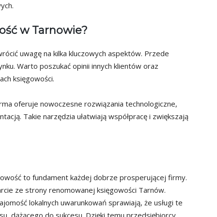
ych.
wość w Tarnowie?
wrócić uwagę na kilka kluczowych aspektów. Przede
ynku. Warto poszukać opinii innych klientów oraz
mach księgowości.
irma oferuje nowoczesne rozwiązania technologiczne,
tacją. Takie narzędzia ułatwiają współpracę i zwiększają
wość to fundament każdej dobrze prosperującej firmy.
arcie ze strony renomowanej księgowości Tarnów.
ajomość lokalnych uwarunkowań sprawiają, że usługi te
su, dążącego do sukcesu. Dzięki temu przedsiębiorcy