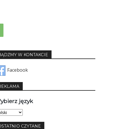
BĄDŹMY W KONTAKCIE
Facebook
REKLAMA
ybierz język
bierz
yk
OSTATNIO CZYTANE