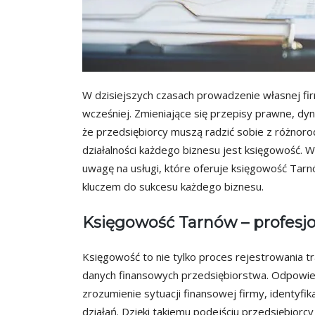
W dzisiejszych czasach prowadzenie własnej fir
wcześniej. Zmieniające się przepisy prawne, dy
że przedsiębiorcy muszą radzić sobie z różno
działalności każdego biznesu jest księgowość.
uwagę na usługi, które oferuje księgowość Tar
kluczem do sukcesu każdego biznesu.
Księgowość Tarnów – profesj
Księgowość to nie tylko proces rejestrowania tra
danych finansowych przedsiębiorstwa. Odpowie
zrozumienie sytuacji finansowej firmy, identyfi
działań. Dzięki takiemu podejściu przedsiębio