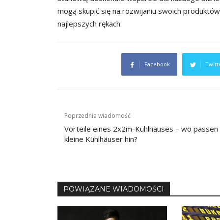
mogą skupić się na rozwijaniu swoich produktów
najlepszych rękach.
Facebook
Twitt
Nawigacja
Poprzednia wiadomość
wpisu
Vorteile eines 2x2m-Kühlhauses – wo passen
kleine Kühlhäuser hin?
POWIĄZANE WIADOMOŚCI