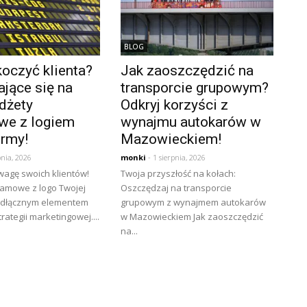
BLOG
oczyć klienta?
Jak zaoszczędzić na
jące się na
transporcie grupowym?
dżety
Odkryj korzyści z
we z logiem
wynajmu autokarów w
irmy!
Mazowieckiem!
pnia, 2026
monki
- 1 sierpnia, 2026
wagę swoich klientów!
Twoja przyszłość na kołach:
lamowe z logo Twojej
Oszczędzaj na transporcie
eodłącznym elementem
grupowym z wynajmem autokarów
rategii marketingowej....
w Mazowieckiem Jak zaoszczędzić
na...