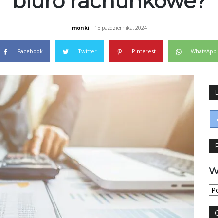
biuro rachunkowe?
monki
- 15 października, 2024
Facebook
Twitter
Pinterest
WhatsApp
W
Wy
jęz