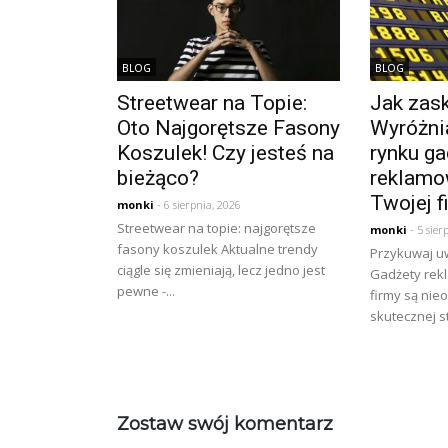
BLOG
BLOG
Streetwear na Topie:
Jak zask
Oto Najgorętsze Fasony
Wyróżnia
Koszulek! Czy jesteś na
rynku ga
bieżąco?
reklamo
Twojej f
monki
- 6 sierpnia, 2026
Streetwear na topie: najgorętsze
monki
- 5 sier
fasony koszulek Aktualne trendy
Przykuwaj u
ciągle się zmieniają, lecz jedno jest
Gadżety rek
pewne -...
firmy są ni
skutecznej st
Zostaw swój komentarz