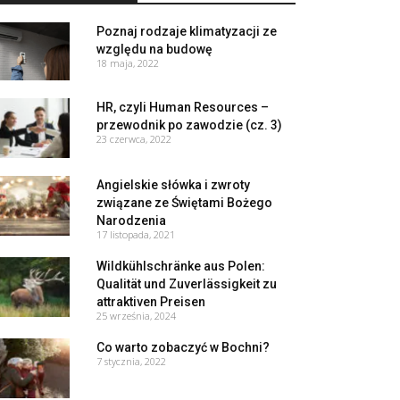
Poznaj rodzaje klimatyzacji ze
względu na budowę
18 maja, 2022
HR, czyli Human Resources –
przewodnik po zawodzie (cz. 3)
23 czerwca, 2022
Angielskie słówka i zwroty
związane ze Świętami Bożego
Narodzenia
17 listopada, 2021
Wildkühlschränke aus Polen:
Qualität und Zuverlässigkeit zu
attraktiven Preisen
25 września, 2024
Co warto zobaczyć w Bochni?
7 stycznia, 2022