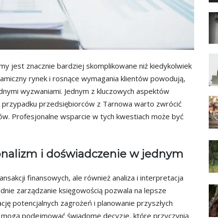
my jest znacznie bardziej skomplikowane niż kiedykolwiek
namiczny rynek i rosnące wymagania klientów powodują,
rodnymi wyzwaniami. Jednym z kluczowych aspektów
 W przypadku przedsiębiorców z Tarnowa warto zwrócić
nów. Profesjonalne wsparcie w tych kwestiach może być
onalizm i doświadczenie w jednym
nsakcji finansowych, ale również analiza i interpretacja
dnie zarządzanie księgowością pozwala na lepsze
kację potencjalnych zagrożeń i planowanie przyszłych
rcy mogą podejmować świadome decyzje, które przyczynią