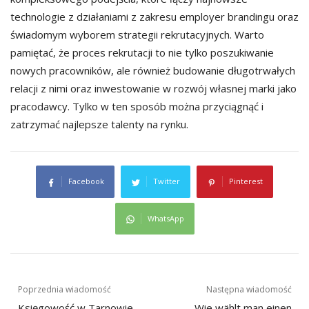
technologie z działaniami z zakresu employer brandingu oraz
świadomym wyborem strategii rekrutacyjnych. Warto
pamiętać, że proces rekrutacji to nie tylko poszukiwanie
nowych pracowników, ale również budowanie długotrwałych
relacji z nimi oraz inwestowanie w rozwój własnej marki jako
pracodawcy. Tylko w ten sposób można przyciągnąć i
zatrzymać najlepsze talenty na rynku.
Facebook
Twitter
Pinterest
WhatsApp
Nawigacja
Poprzednia wiadomość
Następna wiadomość
Księgowość w Tarnowie –
Wie wählt man einen