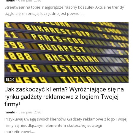
monki
- 6 sierpnia, 2026
Streetwear na topie: najgorętsze fasony koszulek Aktualne trendy
ciągle się zmieniają, lecz jedno jest pewne -...
BLOG
Jak zaskoczyć klienta? Wyróżniające się na
rynku gadżety reklamowe z logiem Twojej
firmy!
monki
- 5 sierpnia, 2026
Przykuwaj uwagę swoich klientów! Gadżety reklamowe z logo Twojej
firmy są nieodłącznym elementem skutecznej strategii
marketingowej....