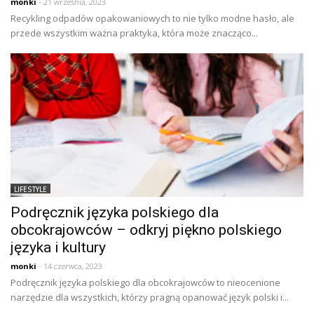
monki
- 21 września, 2023
Recykling odpadów opakowaniowych to nie tylko modne hasło, ale
przede wszystkim ważna praktyka, która może znacząco...
LIFESTYLE
Podręcznik języka polskiego dla
obcokrajowców – odkryj piękno polskiego
języka i kultury
monki
- 14 czerwca, 2023
Podręcznik języka polskiego dla obcokrajowców to nieocenione
narzędzie dla wszystkich, którzy pragną opanować język polski i...