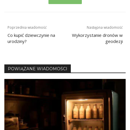
Nawigacja
Poprzednia wiadomość
Następna wiadomość
Co kupić dziewczynie na
Wykorzystanie dronów w
wpisu
urodziny?
geodezji
POWIĄZANE WIADOMOŚCI