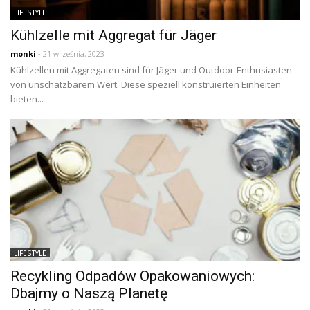
LIFESTYLE
Kühlzelle mit Aggregat für Jäger
monki
- 21 września, 2023
Kühlzellen mit Aggregaten sind für Jäger und Outdoor-Enthusiasten
von unschätzbarem Wert. Diese speziell konstruierten Einheiten
bieten...
LIFESTYLE
Recykling Odpadów Opakowaniowych:
Dbajmy o Naszą Planetę