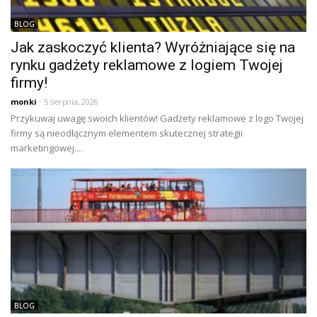
BLOG
Jak zaskoczyć klienta? Wyróżniające się na
rynku gadżety reklamowe z logiem Twojej
firmy!
monki
- 5 sierpnia, 2026
Przykuwaj uwagę swoich klientów! Gadżety reklamowe z logo Twojej
firmy są nieodłącznym elementem skutecznej strategii
marketingowej....
BLOG