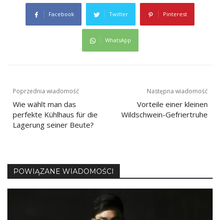
Facebook
Twitter
Pinterest
WhatsApp
Nawigacja
Poprzednia wiadomość
Następna wiadomość
Wie wählt man das
Vorteile einer kleinen
wpisu
perfekte Kühlhaus für die
Wildschwein-Gefriertruhe
Lagerung seiner Beute?
POWIĄZANE WIADOMOŚCI