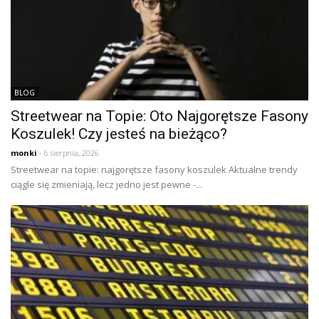
BLOG
Streetwear na Topie: Oto Najgorętsze Fasony
Koszulek! Czy jesteś na bieżąco?
monki
- 6 sierpnia, 2026
Streetwear na topie: najgorętsze fasony koszulek Aktualne trendy
ciągle się zmieniają, lecz jedno jest pewne -...