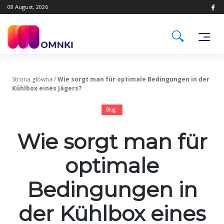
Skip
08 August, 2026
to
content
Strona główna
/
Wie sorgt man für optimale Bedingungen in der
Kühlbox eines Jägers?
Blog
Wie sorgt man für
optimale
Bedingungen in
der Kühlbox eines