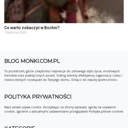
Co warto zobaczyć w Bochni?
7 stycznia, 2022
BLOG MONKI.COM.PL
To przestrzeń, gdzie znajdziesz inspiracje do zdrowego stylu życia, modowych
trendów oraz praktycznych porad. Odkryj sekrety efektywnej organizacji czasu i
nowoczesnych rozwiązań do Twojego domu. Dołącz do naszej społeczności.
POLITYKA PRYWATNOŚCI
Nasz serwis używa cookie. Korzystając ze strony wyrażasz zgodę na używanie
cookie, zgodnie z aktualnymi ustawieniami przeglądarki Polityka plików cookies