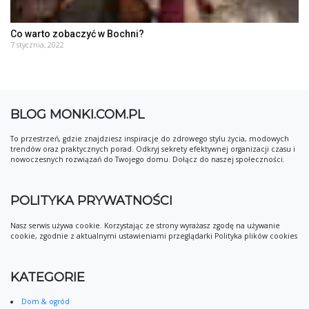
Co warto zobaczyć w Bochni?
7 stycznia, 2022
BLOG MONKI.COM.PL
To przestrzeń, gdzie znajdziesz inspiracje do zdrowego stylu życia, modowych
trendów oraz praktycznych porad. Odkryj sekrety efektywnej organizacji czasu i
nowoczesnych rozwiązań do Twojego domu. Dołącz do naszej społeczności.
POLITYKA PRYWATNOŚCI
Nasz serwis używa cookie. Korzystając ze strony wyrażasz zgodę na używanie
cookie, zgodnie z aktualnymi ustawieniami przeglądarki Polityka plików cookies
KATEGORIE
Dom & ogród