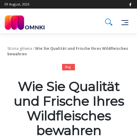
Skip
09 August, 2026
to
content
Strona główna
/
Wie Sie Qualität und Frische Ihres Wildfleisches
bewahren
Blog
Wie Sie Qualität
und Frische Ihres
Wildfleisches
bewahren