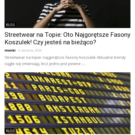
BLOG
Streetwear na Topie: Oto Najgorętsze Fasony
Koszulek! Czy jesteś na bieżąco?
monki
- 6 sierpnia, 2026
Streetwear na topie: najgorętsze fasony koszulek Aktualne trendy
ciągle się zmieniają, lecz jedno jest pewne -...
BLOG