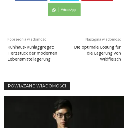
WhatsApp
Nawigacja
Poprzednia wiadomość
Następna wiadomość
Kühlhaus-Kühlaggregat:
Die optimale Lösung für
wpisu
Herzstück der modernen
die Lagerung von
Lebensmittellagerung
Wildfleisch
POWIĄZANE WIADOMOŚCI