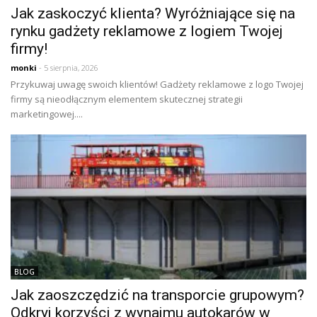
Jak zaskoczyć klienta? Wyróżniające się na
rynku gadżety reklamowe z logiem Twojej
firmy!
monki
- 5 sierpnia, 2026
Przykuwaj uwagę swoich klientów! Gadżety reklamowe z logo Twojej
firmy są nieodłącznym elementem skutecznej strategii
marketingowej....
BLOG
Jak zaoszczędzić na transporcie grupowym?
Odkryj korzyści z wynajmu autokarów w