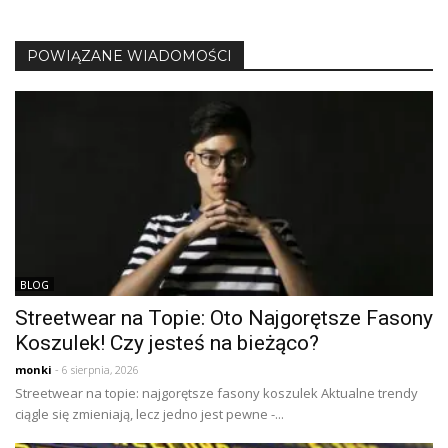
POWIĄZANE WIADOMOŚCI
BLOG
Streetwear na Topie: Oto Najgorętsze Fasony
Koszulek! Czy jesteś na bieżąco?
monki
- 6 sierpnia, 2026
Streetwear na topie: najgorętsze fasony koszulek Aktualne trendy
ciągle się zmieniają, lecz jedno jest pewne -...