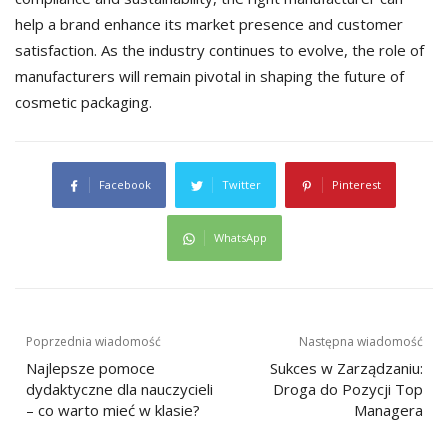
help a brand enhance its market presence and customer
satisfaction. As the industry continues to evolve, the role of
manufacturers will remain pivotal in shaping the future of
cosmetic packaging.
Facebook
Twitter
Pinterest
WhatsApp
Nawigacja
Poprzednia wiadomość
Następna wiadomość
Najlepsze pomoce
Sukces w Zarządzaniu:
wpisu
dydaktyczne dla nauczycieli
Droga do Pozycji Top
– co warto mieć w klasie?
Managera