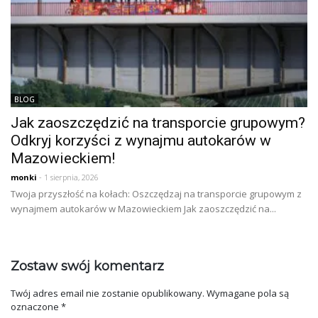
BLOG
Jak zaoszczędzić na transporcie grupowym?
Odkryj korzyści z wynajmu autokarów w
Mazowieckiem!
monki
- 1 sierpnia, 2026
Twoja przyszłość na kołach: Oszczędzaj na transporcie grupowym z
wynajmem autokarów w Mazowieckiem Jak zaoszczędzić na...
Zostaw swój komentarz
Twój adres email nie zostanie opublikowany.
Wymagane pola są
oznaczone
*