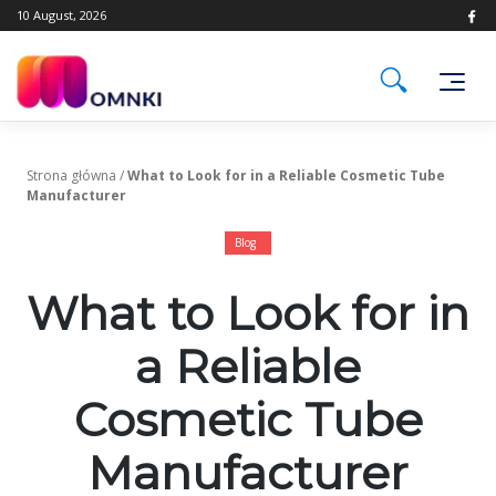
Skip
10 August, 2026
to
content
Strona główna
/
What to Look for in a Reliable Cosmetic Tube
Manufacturer
Blog
What to Look for in
a Reliable
Cosmetic Tube
Manufacturer