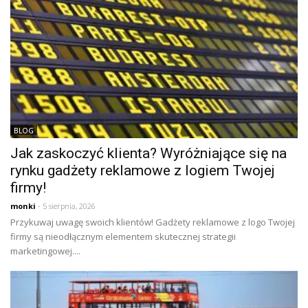
BLOG
Jak zaskoczyć klienta? Wyróżniające się na
rynku gadżety reklamowe z logiem Twojej
firmy!
monki
- 5 sierpnia, 2026
Przykuwaj uwagę swoich klientów! Gadżety reklamowe z logo Twojej
firmy są nieodłącznym elementem skutecznej strategii
marketingowej....