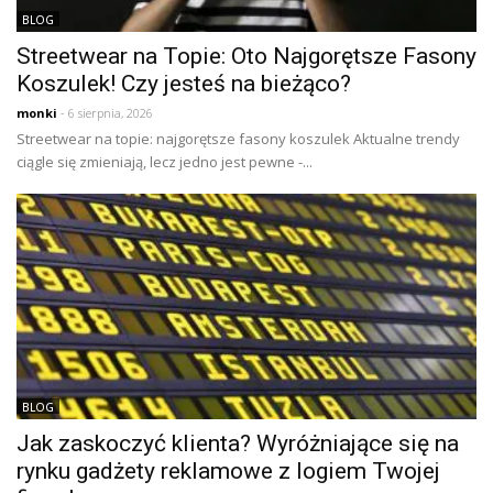
BLOG
Streetwear na Topie: Oto Najgorętsze Fasony
Koszulek! Czy jesteś na bieżąco?
monki
- 6 sierpnia, 2026
Streetwear na topie: najgorętsze fasony koszulek Aktualne trendy
ciągle się zmieniają, lecz jedno jest pewne -...
BLOG
Jak zaskoczyć klienta? Wyróżniające się na
rynku gadżety reklamowe z logiem Twojej