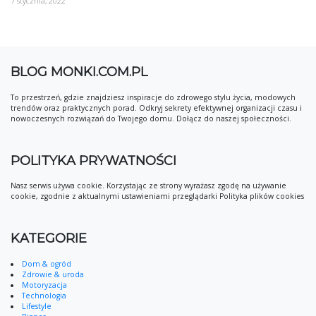
7 stycznia, 2022
BLOG MONKI.COM.PL
To przestrzeń, gdzie znajdziesz inspiracje do zdrowego stylu życia, modowych
trendów oraz praktycznych porad. Odkryj sekrety efektywnej organizacji czasu i
nowoczesnych rozwiązań do Twojego domu. Dołącz do naszej społeczności.
POLITYKA PRYWATNOŚCI
Nasz serwis używa cookie. Korzystając ze strony wyrażasz zgodę na używanie
cookie, zgodnie z aktualnymi ustawieniami przeglądarki Polityka plików cookies
KATEGORIE
Dom & ogród
Zdrowie & uroda
Motoryzacja
Technologia
Lifestyle