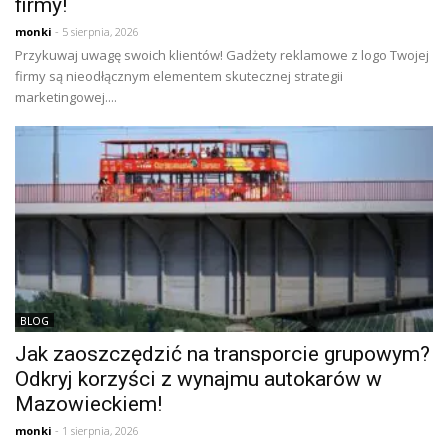
firmy!
monki
- 5 sierpnia, 2026
Przykuwaj uwagę swoich klientów! Gadżety reklamowe z logo Twojej
firmy są nieodłącznym elementem skutecznej strategii
marketingowej....
BLOG
Jak zaoszczędzić na transporcie grupowym?
Odkryj korzyści z wynajmu autokarów w
Mazowieckiem!
monki
- 1 sierpnia, 2026