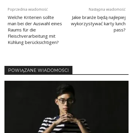
Nawigacja
Poprzednia wiadomość
Następna wiadomość
Welche Kriterien sollte
Jakie branże będą najlepiej
wpisu
man bei der Auswahl eines
wykorzystywać karty lunch
Raums für die
pass?
Fleischverarbeitung mit
Kühlung berücksichtigen?
POWIĄZANE WIADOMOŚCI