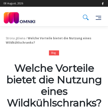
Skip
08 August, 2026
to
content
Strona główna
/
Welche Vorteile bietet die Nutzung eines
Wildkühlschranks?
Blog
Welche Vorteile
bietet die Nutzung
eines
Wildkühlschranks?