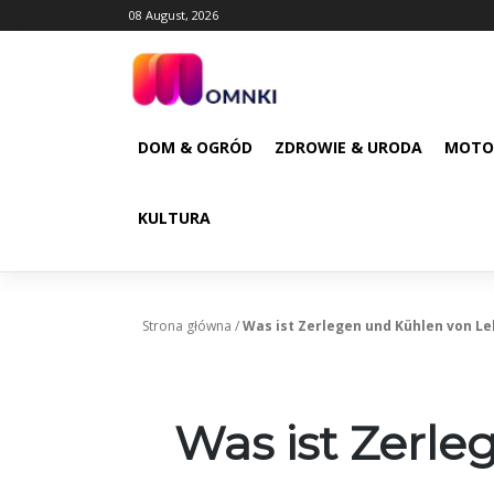
Skip
08 August, 2026
to
content
DOM & OGRÓD
ZDROWIE & URODA
MOTO
KULTURA
Strona główna
/
Was ist Zerlegen und Kühlen von L
Was ist Zerl