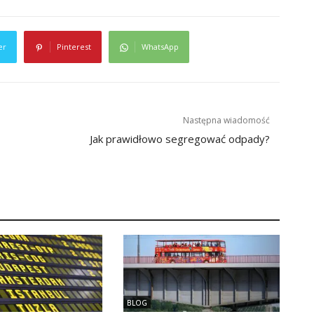
er
Pinterest
WhatsApp
Następna wiadomość
Jak prawidłowo segregować odpady?
BLOG