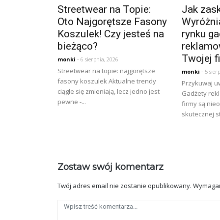
Streetwear na Topie:
Jak zask
Oto Najgorętsze Fasony
Wyróżnia
Koszulek! Czy jesteś na
rynku ga
bieżąco?
reklamo
Twojej f
monki
- 6 sierpnia, 2026
Streetwear na topie: najgorętsze
monki
- 5 sier
fasony koszulek Aktualne trendy
Przykuwaj u
ciągle się zmieniają, lecz jedno jest
Gadżety rek
pewne -...
firmy są ni
skutecznej st
Zostaw swój komentarz
Twój adres email nie zostanie opublikowany.
Wymagan