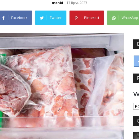
monki
- 17 lipca, 2023
Facebook
Twitter
Pinterest
WhatsApp
W
Wy
jęz