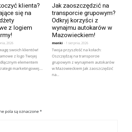
oczyć klienta?
Jak zaoszczędzić na
jące się na
transporcie grupowym?
dżety
Odkryj korzyści z
we z logiem
wynajmu autokarów w
irmy!
Mazowieckiem!
pnia, 2026
monki
- 1 sierpnia, 2026
wagę swoich klientów!
Twoja przyszłość na kołach:
lamowe z logo Twojej
Oszczędzaj na transporcie
eodłącznym elementem
grupowym z wynajmem autokarów
rategii marketingowej....
w Mazowieckiem Jak zaoszczędzić
na...
e pola są oznaczone
*