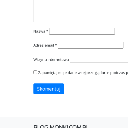
Nazwa
*
Adres email
*
Witryna internetowa
Zapamiętaj moje dane w tej przeglądarce podczas p
BLOG MONKI.COM.PL