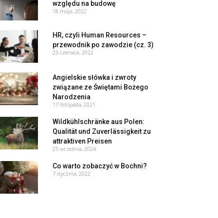
względu na budowę
18 maja, 2022
HR, czyli Human Resources –
przewodnik po zawodzie (cz. 3)
23 czerwca, 2022
Angielskie słówka i zwroty
związane ze Świętami Bożego
Narodzenia
17 listopada, 2021
Wildkühlschränke aus Polen:
Qualität und Zuverlässigkeit zu
attraktiven Preisen
25 września, 2024
Co warto zobaczyć w Bochni?
7 stycznia, 2022