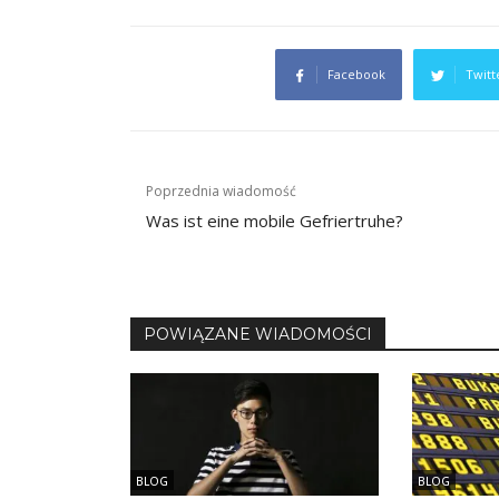
Facebook
Twitt
Nawigacja
Poprzednia wiadomość
wpisu
Was ist eine mobile Gefriertruhe?
POWIĄZANE WIADOMOŚCI
BLOG
BLOG