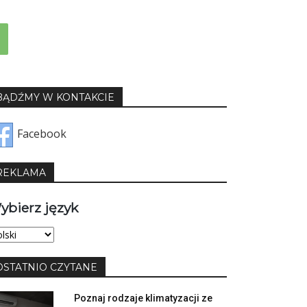
BĄDŹMY W KONTAKCIE
Facebook
REKLAMA
ybierz język
bierz
yk
OSTATNIO CZYTANE
Poznaj rodzaje klimatyzacji ze