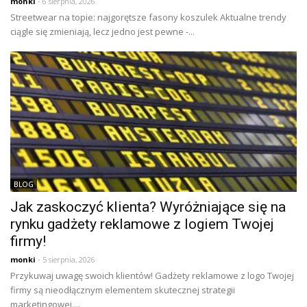
monki
- 6 sierpnia, 2026
Streetwear na topie: najgorętsze fasony koszulek Aktualne trendy
ciągle się zmieniają, lecz jedno jest pewne -...
BLOG
Jak zaskoczyć klienta? Wyróżniające się na
rynku gadżety reklamowe z logiem Twojej
firmy!
monki
- 5 sierpnia, 2026
Przykuwaj uwagę swoich klientów! Gadżety reklamowe z logo Twojej
firmy są nieodłącznym elementem skutecznej strategii
marketingowej....