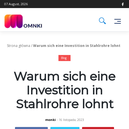
Skip
07 August, 2026
to
content
Strona główna
/
Warum sich eine Investition in Stahlrohre lohnt
Blog
Warum sich eine
Investition in
Stahlrohre lohnt
monki
- 16 listopada, 2023