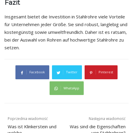
Fazit
Insgesamt bietet die Investition in Stahlrohre viele Vorteile
für Unternehmen jeder Größe. Sie sind robust, langlebig und
kostengünstig sowie umweltfreundlich. Daher ist es ratsam,
bei der Auswahl von Rohren auf hochwertige Stahlrohre zu
setzen.
Facebook
Twitter
Pinterest
WhatsApp
Nawigacja
Poprzednia wiadomość
Następna wiadomość
Was ist Klinkerstein und
Was sind die Eigenschaften
wpisu
welche
von Stahlrohren?