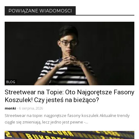
POWIĄZANE WIADOMOŚCI
BLOG
Streetwear na Topie: Oto Najgorętsze Fasony
Koszulek! Czy jesteś na bieżąco?
monki
- 6 sierpnia, 2026
Streetwear na topie: najgorętsze fasony koszulek Aktualne trendy
ciągle się zmieniają, lecz jedno jest pewne -...