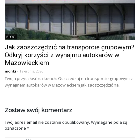
BLOG
Jak zaoszczędzić na transporcie grupowym?
Odkryj korzyści z wynajmu autokarów w
Mazowieckiem!
monki
- 1 sierpnia, 2026
Twoja przyszłość na kołach: Oszczędzaj na transporcie grupowym z
wynajmem autokarów w Mazowieckiem Jak zaoszczędzić na...
Zostaw swój komentarz
Twój adres email nie zostanie opublikowany.
Wymagane pola są
oznaczone
*