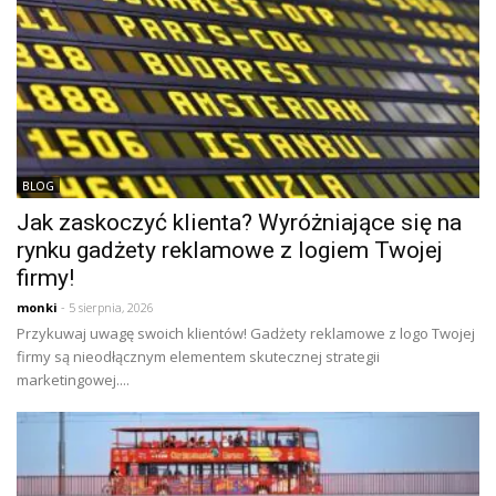
BLOG
Jak zaskoczyć klienta? Wyróżniające się na
rynku gadżety reklamowe z logiem Twojej
firmy!
monki
- 5 sierpnia, 2026
Przykuwaj uwagę swoich klientów! Gadżety reklamowe z logo Twojej
firmy są nieodłącznym elementem skutecznej strategii
marketingowej....