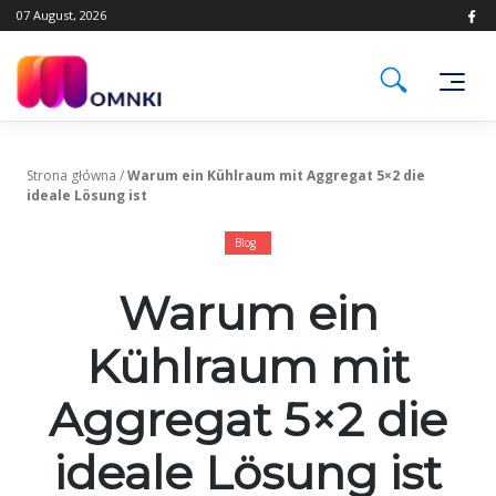
Skip
07 August, 2026
to
content
Strona główna
/
Warum ein Kühlraum mit Aggregat 5×2 die
ideale Lösung ist
Blog
Warum ein
Kühlraum mit
Aggregat 5×2 die
ideale Lösung ist