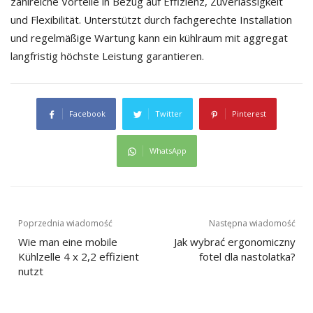
zahlreiche Vorteile in Bezug auf Effizienz, Zuverlässigkeit
und Flexibilität. Unterstützt durch fachgerechte Installation
und regelmäßige Wartung kann ein kühlraum mit aggregat
langfristig höchste Leistung garantieren.
Facebook
Twitter
Pinterest
WhatsApp
Nawigacja
Poprzednia wiadomość
Następna wiadomość
Wie man eine mobile
Jak wybrać ergonomiczny
wpisu
Kühlzelle 4 x 2,2 effizient
fotel dla nastolatka?
nutzt