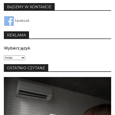
BĄDŹMY W KONTAKCIE
Facebook
REKLAMA
Wybierz język
Wybierz
język
OSTATNIO CZYTANE