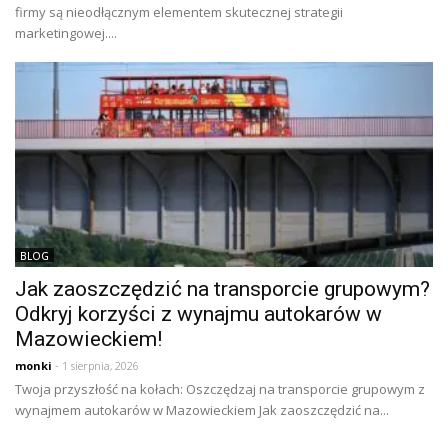
firmy są nieodłącznym elementem skutecznej strategii
marketingowej....
BLOG
Jak zaoszczędzić na transporcie grupowym?
Odkryj korzyści z wynajmu autokarów w
Mazowieckiem!
monki
- 1 sierpnia, 2026
Twoja przyszłość na kołach: Oszczędzaj na transporcie grupowym z
wynajmem autokarów w Mazowieckiem Jak zaoszczędzić na...