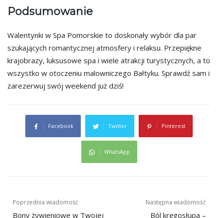
Podsumowanie
Walentynki w Spa Pomorskie to doskonały wybór dla par
szukających romantycznej atmosfery i relaksu. Przepiękne
krajobrazy, luksusowe spa i wiele atrakcji turystycznych, a to
wszystko w otoczeniu malowniczego Bałtyku. Sprawdź sam i
zarezerwuj swój weekend już dziś!
Facebook
Twitter
Pinterest
WhatsApp
Nawigacja
Poprzednia wiadomość
Następna wiadomość
Bony żywieniowe w Twojej
Ból kręgosłupa –
wpisu