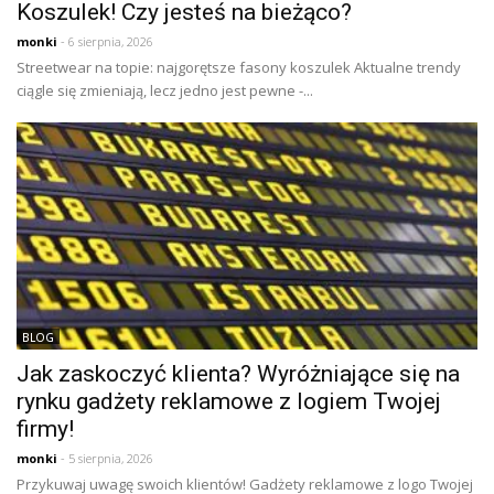
Koszulek! Czy jesteś na bieżąco?
monki
- 6 sierpnia, 2026
Streetwear na topie: najgorętsze fasony koszulek Aktualne trendy
ciągle się zmieniają, lecz jedno jest pewne -...
BLOG
Jak zaskoczyć klienta? Wyróżniające się na
rynku gadżety reklamowe z logiem Twojej
firmy!
monki
- 5 sierpnia, 2026
Przykuwaj uwagę swoich klientów! Gadżety reklamowe z logo Twojej