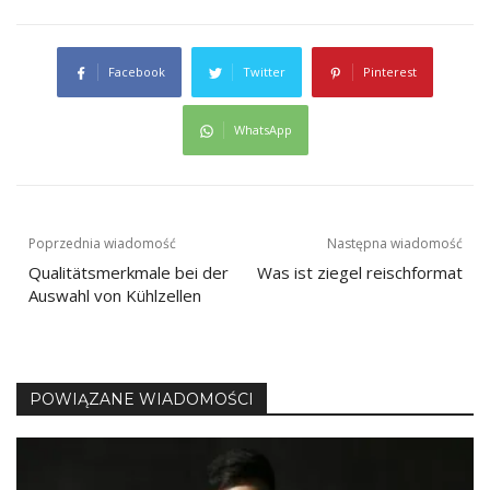
Facebook
Twitter
Pinterest
WhatsApp
Nawigacja
Poprzednia wiadomość
Następna wiadomość
Qualitätsmerkmale bei der
Was ist ziegel reischformat
wpisu
Auswahl von Kühlzellen
POWIĄZANE WIADOMOŚCI