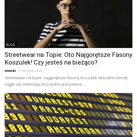
BLOG
Streetwear na Topie: Oto Najgorętsze Fasony
Koszulek! Czy jesteś na bieżąco?
monki
- 6 sierpnia, 2026
Streetwear na topie: najgorętsze fasony koszulek Aktualne trendy
ciągle się zmieniają, lecz jedno jest pewne -...