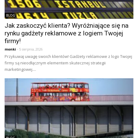
BLOG
Jak zaskoczyć klienta? Wyróżniające się na
rynku gadżety reklamowe z logiem Twojej
firmy!
monki
- 5 sierpnia, 2026
Przykuwaj uwagę swoich klientów! Gadżety reklamowe z logo Twojej
firmy są nieodłącznym elementem skutecznej strategii
marketingowej....