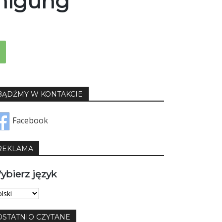
inigung
BĄDŹMY W KONTAKCIE
Facebook
REKLAMA
ybierz język
bierz
yk
OSTATNIO CZYTANE