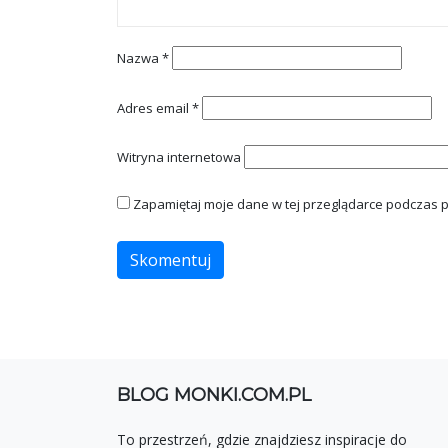
Nazwa
*
Adres email
*
Witryna internetowa
Zapamiętaj moje dane w tej przeglądarce podczas p
BLOG MONKI.COM.PL
To przestrzeń, gdzie znajdziesz inspiracje do