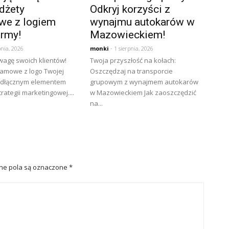
dżety
Odkryj korzyści z
we z logiem
wynajmu autokarów w
irmy!
Mazowieckiem!
pnia, 2026
monki
- 1 sierpnia, 2026
wagę swoich klientów!
Twoja przyszłość na kołach:
lamowe z logo Twojej
Oszczędzaj na transporcie
eodłącznym elementem
grupowym z wynajmem autokarów
rategii marketingowej....
w Mazowieckiem Jak zaoszczędzić
na...
e pola są oznaczone
*