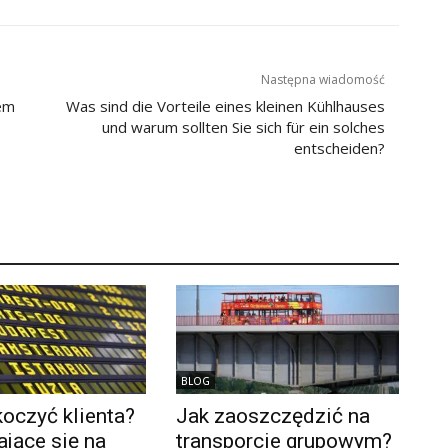
Następna wiadomość
tem
Was sind die Vorteile eines kleinen Kühlhauses
und warum sollten Sie sich für ein solches
entscheiden?
BLOG
oczyć klienta?
Jak zaoszczędzić na
jące się na
transporcie grupowym?