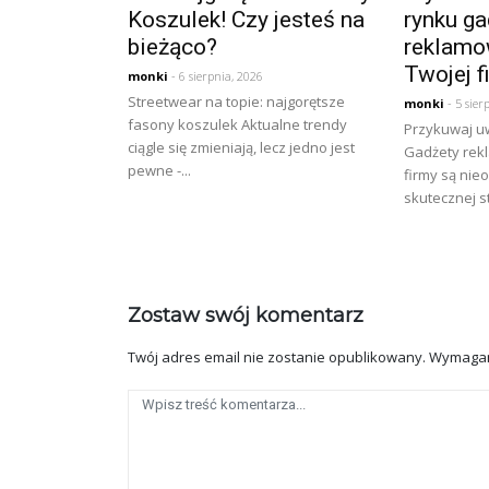
Koszulek! Czy jesteś na
rynku ga
bieżąco?
reklamo
Twojej f
monki
- 6 sierpnia, 2026
Streetwear na topie: najgorętsze
monki
- 5 sier
fasony koszulek Aktualne trendy
Przykuwaj u
ciągle się zmieniają, lecz jedno jest
Gadżety rek
pewne -...
firmy są ni
skutecznej st
Zostaw swój komentarz
Twój adres email nie zostanie opublikowany.
Wymagan