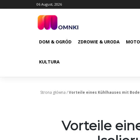
Skip
06 August, 2026
to
content
DOM & OGRÓD
ZDROWIE & URODA
MOTO
KULTURA
Strona główna
/
Vorteile eines Kühlhauses mit Bode
Vorteile ei