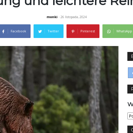
rung und leichtere Re
monki
- 26 listopada, 2024
Facebook
Twitter
Pinterest
WhatsApp
W
Wy
jęz