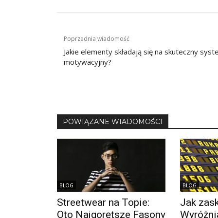
Nawigacja
Poprzednia wiadomość
wpisu
Jakie elementy składają się na skuteczny sys
motywacyjny?
POWIĄZANE WIADOMOŚCI
BLOG
BLOG
Streetwear na Topie:
Jak zask
Oto Najgorętsze Fasony
Wyróżnia