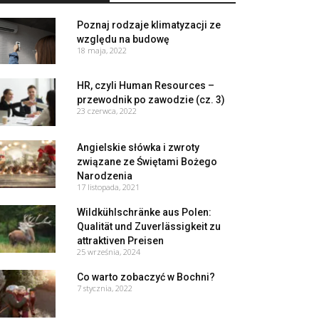
Poznaj rodzaje klimatyzacji ze
względu na budowę
18 maja, 2022
HR, czyli Human Resources –
przewodnik po zawodzie (cz. 3)
23 czerwca, 2022
Angielskie słówka i zwroty
związane ze Świętami Bożego
Narodzenia
17 listopada, 2021
Wildkühlschränke aus Polen:
Qualität und Zuverlässigkeit zu
attraktiven Preisen
25 września, 2024
Co warto zobaczyć w Bochni?
7 stycznia, 2022