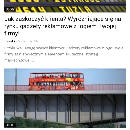
BLOG
Jak zaskoczyć klienta? Wyróżniające się na
rynku gadżety reklamowe z logiem Twojej
firmy!
monki
- 5 sierpnia, 2026
Przykuwaj uwagę swoich klientów! Gadżety reklamowe z logo Twojej
firmy są nieodłącznym elementem skutecznej strategii
marketingowej....
BLOG