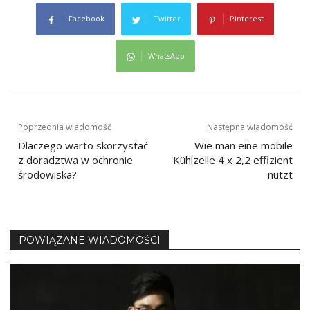
Facebook
Twitter
Pinterest
WhatsApp
Nawigacja
Poprzednia wiadomość
Następna wiadomość
Dlaczego warto skorzystać
Wie man eine mobile
wpisu
z doradztwa w ochronie
Kühlzelle 4 x 2,2 effizient
środowiska?
nutzt
POWIĄZANE WIADOMOŚCI