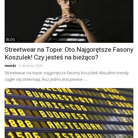
BLOG
Streetwear na Topie: Oto Najgorętsze Fasony
Koszulek! Czy jesteś na bieżąco?
monki
- 6 sierpnia, 2026
Streetwear na topie: najgorętsze fasony koszulek Aktualne trendy
ciągle się zmieniają, lecz jedno jest pewne -...