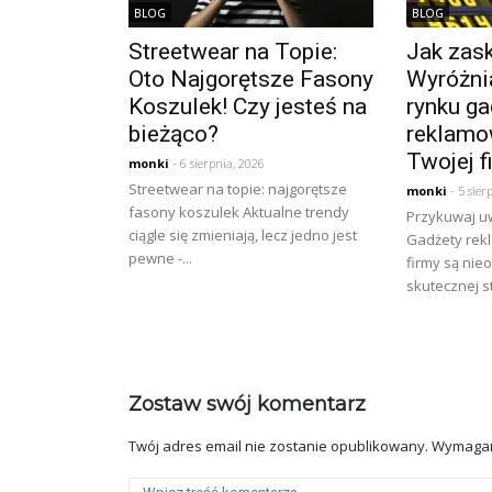
BLOG
BLOG
Streetwear na Topie:
Jak zask
Oto Najgorętsze Fasony
Wyróżnia
Koszulek! Czy jesteś na
rynku ga
bieżąco?
reklamo
Twojej f
monki
- 6 sierpnia, 2026
Streetwear na topie: najgorętsze
monki
- 5 sier
fasony koszulek Aktualne trendy
Przykuwaj u
ciągle się zmieniają, lecz jedno jest
Gadżety rek
pewne -...
firmy są ni
skutecznej st
Zostaw swój komentarz
Twój adres email nie zostanie opublikowany.
Wymagan