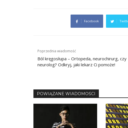
Facebook
Twitt
Nawigacja
Poprzednia wiadomość
wpisu
Ból kręgosłupa – Ortopeda, neurochirurg, czy
neurolog? Odkryj, jaki lekarz Ci pomoże!
POWIĄZANE WIADOMOŚCI