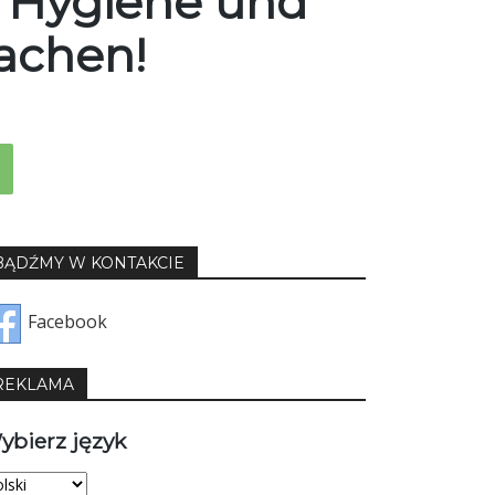
, Hygiene und
achen!
BĄDŹMY W KONTAKCIE
Facebook
REKLAMA
ybierz język
bierz