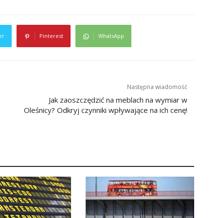
er
Pinterest
WhatsApp
Następna wiadomość
Jak zaoszczędzić na meblach na wymiar w
Oleśnicy? Odkryj czynniki wpływające na ich cenę!