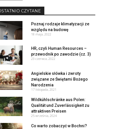
yk
OSTATNIO CZYTANE
Poznaj rodzaje klimatyzacji ze
względu na budowę
18 maja, 2022
HR, czyli Human Resources –
przewodnik po zawodzie (cz. 3)
23 czerwca, 2022
Angielskie słówka i zwroty
związane ze Świętami Bożego
Narodzenia
17 listopada, 2021
Wildkühlschränke aus Polen:
Qualität und Zuverlässigkeit zu
attraktiven Preisen
25 września, 2024
Co warto zobaczyć w Bochni?