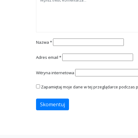
Nazwa
*
Adres email
*
Witryna internetowa
Zapamiętaj moje dane w tej przeglądarce podczas p