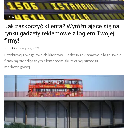
BLOG
Jak zaskoczyć klienta? Wyróżniające się na
rynku gadżety reklamowe z logiem Twojej
firmy!
monki
- 5 sierpnia, 2026
Przykuwaj uwagę swoich klientów! Gadżety reklamowe z logo Twojej
firmy są nieodłącznym elementem skutecznej strategii
marketingowej....