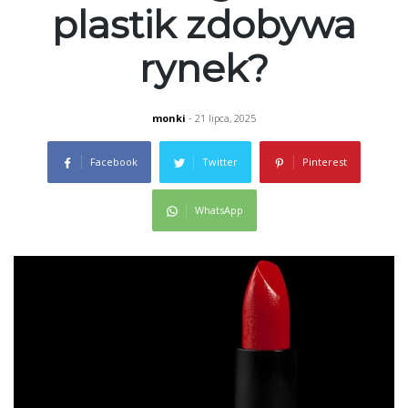
plastik zdobywa
rynek?
monki
- 21 lipca, 2025
Facebook
Twitter
Pinterest
WhatsApp