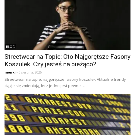
BLOG
Streetwear na Topie: Oto Najgorętsze Fasony
Koszulek! Czy jesteś na bieżąco?
monki
- 6 sierpnia, 2026
Streetwear na topie: najgorętsze fasony koszulek Aktualne trendy
ciągle się zmieniają, lecz jedno jest pewne -...