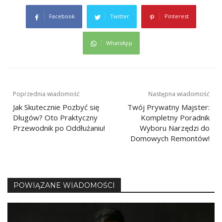
Facebook
Twitter
Pinterest
WhatsApp
Nawigacja
Poprzednia wiadomość
Następna wiadomość
Jak Skutecznie Pozbyć się
Twój Prywatny Majster:
wpisu
Długów? Oto Praktyczny
Kompletny Poradnik
Przewodnik po Oddłużaniu!
Wyboru Narzędzi do
Domowych Remontów!
POWIĄZANE WIADOMOŚCI