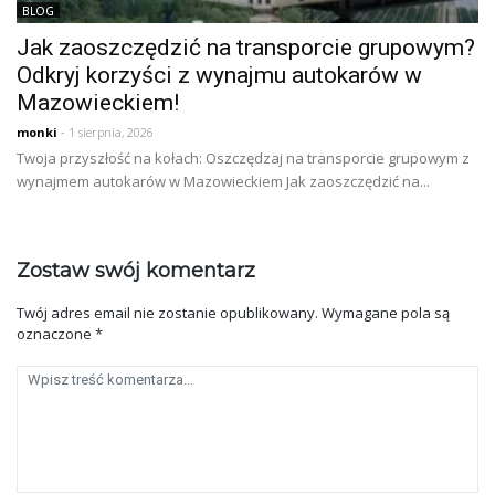
BLOG
Jak zaoszczędzić na transporcie grupowym?
Odkryj korzyści z wynajmu autokarów w
Mazowieckiem!
monki
- 1 sierpnia, 2026
Twoja przyszłość na kołach: Oszczędzaj na transporcie grupowym z
wynajmem autokarów w Mazowieckiem Jak zaoszczędzić na...
Zostaw swój komentarz
Twój adres email nie zostanie opublikowany.
Wymagane pola są
oznaczone
*