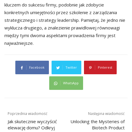
kluczem do sukcesu firmy, podobnie jak zdobycie
konkretnych umiejętności przez szkolenie z zarządzania
strategicznego i strategy leadership. Pamiętaj, że jedno nie
wyklucza drugiego, a znalezienie prawidłowej równowagi
między tymi dwoma aspektami prowadzenia firmy jest
najważniejsze.
Facebook
Twitter
Pinterest
WhatsApp
Nawigacja
Poprzednia wiadomość
Następna wiadomość
Jak skutecznie wyczyścić
Unlocking the Mysteries of
wpisu
elewację domu? Odkryj
Biotech Product