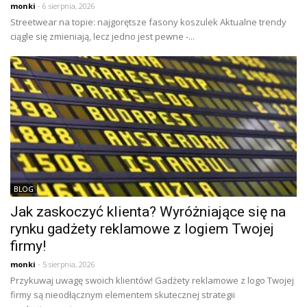
monki
- 6 sierpnia, 2026
Streetwear na topie: najgorętsze fasony koszulek Aktualne trendy
ciągle się zmieniają, lecz jedno jest pewne -...
BLOG
Jak zaskoczyć klienta? Wyróżniające się na
rynku gadżety reklamowe z logiem Twojej
firmy!
monki
- 5 sierpnia, 2026
Przykuwaj uwagę swoich klientów! Gadżety reklamowe z logo Twojej
firmy są nieodłącznym elementem skutecznej strategii