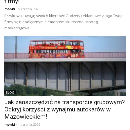
firmy!
monki
- 5 sierpnia, 2026
Przykuwaj uwagę swoich klientów! Gadżety reklamowe z logo Twojej
firmy są nieodłącznym elementem skutecznej strategii
marketingowej....
BLOG
Jak zaoszczędzić na transporcie grupowym?
Odkryj korzyści z wynajmu autokarów w
Mazowieckiem!
monki
- 1 sierpnia, 2026