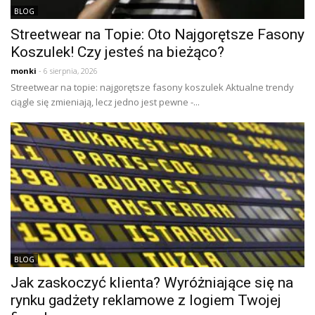
BLOG
Streetwear na Topie: Oto Najgorętsze Fasony
Koszulek! Czy jesteś na bieżąco?
monki
- 6 sierpnia, 2026
Streetwear na topie: najgorętsze fasony koszulek Aktualne trendy
ciągle się zmieniają, lecz jedno jest pewne -...
BLOG
Jak zaskoczyć klienta? Wyróżniające się na
rynku gadżety reklamowe z logiem Twojej