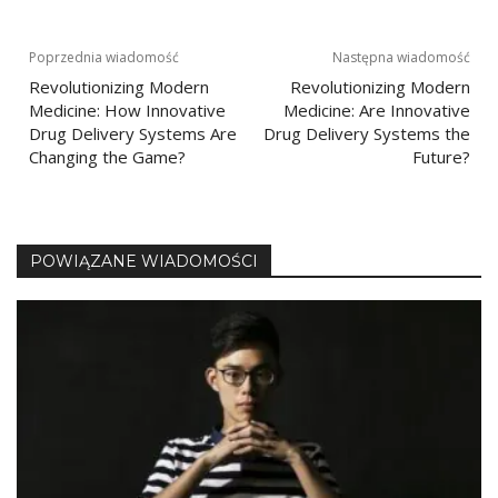
Nawigacja
Poprzednia wiadomość
Następna wiadomość
Revolutionizing Modern
Revolutionizing Modern
wpisu
Medicine: How Innovative
Medicine: Are Innovative
Drug Delivery Systems Are
Drug Delivery Systems the
Changing the Game?
Future?
POWIĄZANE WIADOMOŚCI