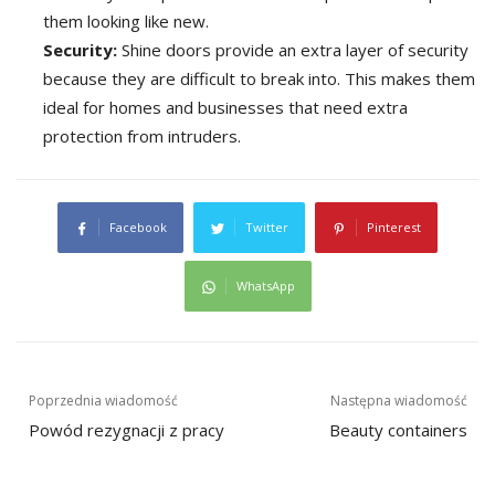
them looking like new.
Security:
Shine doors provide an extra layer of security
because they are difficult to break into. This makes them
ideal for homes and businesses that need extra
protection from intruders.
Facebook
Twitter
Pinterest
WhatsApp
Nawigacja
Poprzednia wiadomość
Następna wiadomość
Powód rezygnacji z pracy
Beauty containers
wpisu