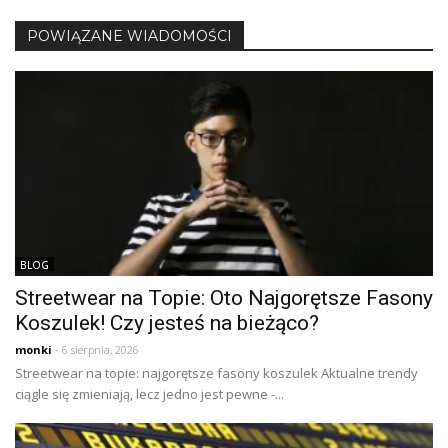
POWIĄZANE WIADOMOŚCI
BLOG
Streetwear na Topie: Oto Najgorętsze Fasony
Koszulek! Czy jesteś na bieżąco?
monki
- 6 sierpnia, 2026
Streetwear na topie: najgorętsze fasony koszulek Aktualne trendy
ciągle się zmieniają, lecz jedno jest pewne -...