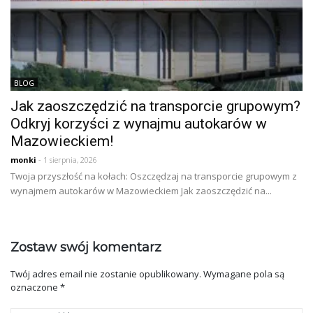
BLOG
Jak zaoszczędzić na transporcie grupowym?
Odkryj korzyści z wynajmu autokarów w
Mazowieckiem!
monki
- 1 sierpnia, 2026
Twoja przyszłość na kołach: Oszczędzaj na transporcie grupowym z
wynajmem autokarów w Mazowieckiem Jak zaoszczędzić na...
Zostaw swój komentarz
Twój adres email nie zostanie opublikowany.
Wymagane pola są
oznaczone
*