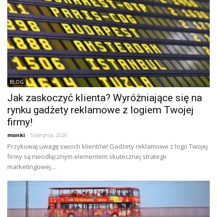
BLOG
Jak zaskoczyć klienta? Wyróżniające się na
rynku gadżety reklamowe z logiem Twojej
firmy!
monki
- 5 sierpnia, 2026
Przykuwaj uwagę swoich klientów! Gadżety reklamowe z logo Twojej
firmy są nieodłącznym elementem skutecznej strategii
marketingowej....