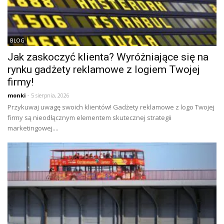
BLOG
Jak zaskoczyć klienta? Wyróżniające się na
rynku gadżety reklamowe z logiem Twojej
firmy!
monki
- 5 sierpnia, 2026
Przykuwaj uwagę swoich klientów! Gadżety reklamowe z logo Twojej
firmy są nieodłącznym elementem skutecznej strategii
marketingowej....