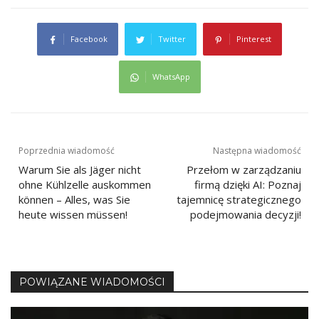
Facebook
Twitter
Pinterest
WhatsApp
Nawigacja
Poprzednia wiadomość
Następna wiadomość
Warum Sie als Jäger nicht
Przełom w zarządzaniu
wpisu
ohne Kühlzelle auskommen
firmą dzięki AI: Poznaj
können – Alles, was Sie
tajemnicę strategicznego
heute wissen müssen!
podejmowania decyzji!
POWIĄZANE WIADOMOŚCI