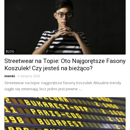
BLOG
Streetwear na Topie: Oto Najgorętsze Fasony
Koszulek! Czy jesteś na bieżąco?
monki
- 6 sierpnia, 2026
Streetwear na topie: najgorętsze fasony koszulek Aktualne trendy
ciągle się zmieniają, lecz jedno jest pewne -...