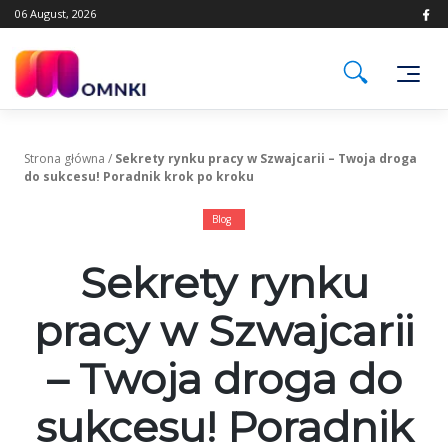
Skip
06 August, 2026
to
content
Strona główna
/
Sekrety rynku pracy w Szwajcarii – Twoja droga
do sukcesu! Poradnik krok po kroku
Blog
Sekrety rynku
pracy w Szwajcarii
– Twoja droga do
sukcesu! Poradnik