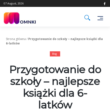
Skip
07 August, 2026
to
content
Strona główna
/
Przygotowanie do szkoły – najlepsze książki dla
6-latków
Blog
Przygotowanie do
szkoły – najlepsze
książki dla 6-
latków