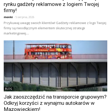
rynku gadżety reklamowe z logiem Twojej
firmy!
monki
- 5 sierpnia, 2026
Przykuwaj uwagę swoich klientów! Gadżety reklamowe z logo Twojej
firmy są nieodłącznym elementem skutecznej strategii
marketingowej....
BLOG
Jak zaoszczędzić na transporcie grupowym?
Odkryj korzyści z wynajmu autokarów w
Mazowieckiem!