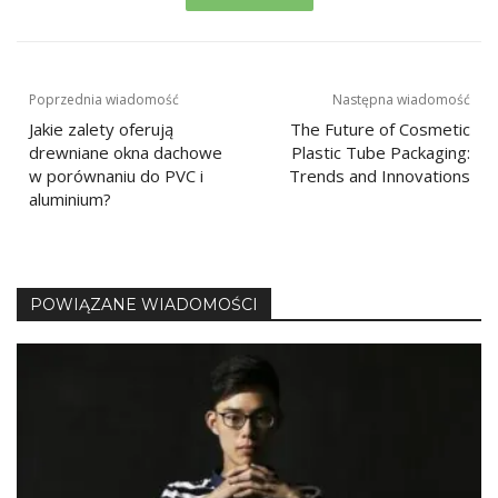
Nawigacja
Poprzednia wiadomość
Następna wiadomość
Jakie zalety oferują
The Future of Cosmetic
wpisu
drewniane okna dachowe
Plastic Tube Packaging:
w porównaniu do PVC i
Trends and Innovations
aluminium?
POWIĄZANE WIADOMOŚCI