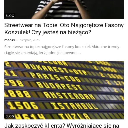
BLOG
Streetwear na Topie: Oto Najgorętsze Fasony
Koszulek! Czy jesteś na bieżąco?
monki
- 6 sierpnia, 2026
Streetwear na topie: najgorętsze fasony koszulek Aktualne trendy
ciągle się zmieniają, lecz jedno jest pewne -...
BLOG
Jak zaskoczyć klienta? Wyróżniające się na