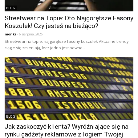
BLOG
Streetwear na Topie: Oto Najgorętsze Fasony
Koszulek! Czy jesteś na bieżąco?
monki
- 6 sierpnia, 2026
Streetwear na topie: najgorętsze fasony koszulek Aktualne trendy
ciągle się zmieniają, lecz jedno jest pewne -...
BLOG
Jak zaskoczyć klienta? Wyróżniające się na
rynku gadżety reklamowe z logiem Twojej