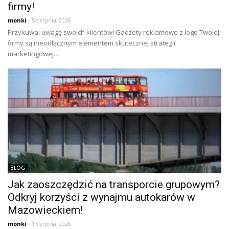
firmy!
monki
- 5 sierpnia, 2026
Przykuwaj uwagę swoich klientów! Gadżety reklamowe z logo Twojej
firmy są nieodłącznym elementem skutecznej strategii
marketingowej....
BLOG
Jak zaoszczędzić na transporcie grupowym?
Odkryj korzyści z wynajmu autokarów w
Mazowieckiem!
monki
- 1 sierpnia, 2026