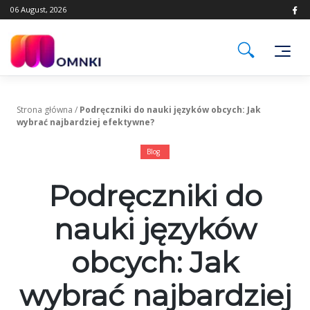
Skip
06 August, 2026
to
content
Strona główna
/
Podręczniki do nauki języków obcych: Jak
wybrać najbardziej efektywne?
Blog
Podręczniki do
nauki języków
obcych: Jak
wybrać najbardziej