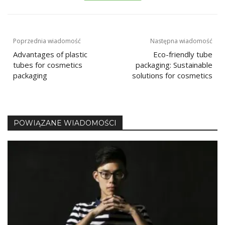
Nawigacja
Poprzednia wiadomość
Następna wiadomość
Advantages of plastic
Eco-friendly tube
wpisu
tubes for cosmetics
packaging: Sustainable
packaging
solutions for cosmetics
POWIĄZANE WIADOMOŚCI