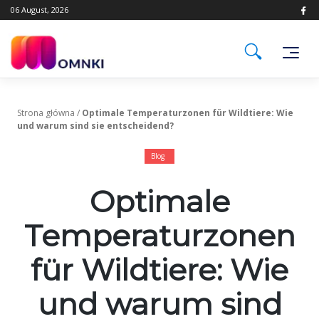
Skip
06 August, 2026
to
content
Strona główna
/
Optimale Temperaturzonen für Wildtiere: Wie
und warum sind sie entscheidend?
Blog
Optimale
Temperaturzonen
für Wildtiere: Wie
und warum sind