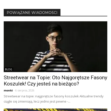
POWIĄZANE WIADOMOŚCI
BLOG
Streetwear na Topie: Oto Najgorętsze Fasony
Koszulek! Czy jesteś na bieżąco?
monki
- 6 sierpnia, 2026
Streetwear na topie: najgorętsze fasony koszulek Aktualne trendy
ciągle się zmieniają, lecz jedno jest pewne -...