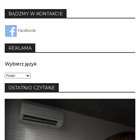
BĄDŹMY W KONTAKCIE
Facebook
REKLAMA
Wybierz język
Wybierz
język
OSTATNIO CZYTANE