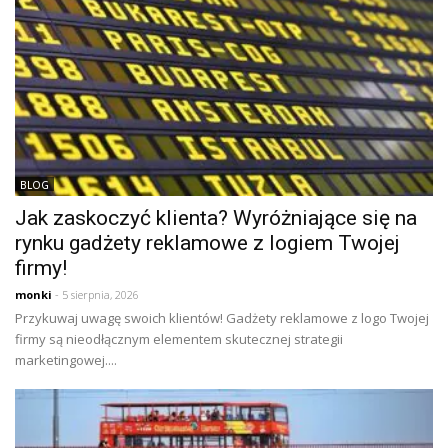
BLOG
Jak zaskoczyć klienta? Wyróżniające się na
rynku gadżety reklamowe z logiem Twojej
firmy!
monki
- 5 sierpnia, 2026
Przykuwaj uwagę swoich klientów! Gadżety reklamowe z logo Twojej
firmy są nieodłącznym elementem skutecznej strategii
marketingowej....