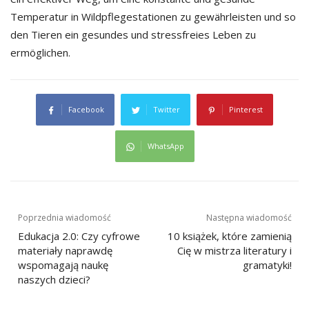
Temperatur in Wildpflegestationen zu gewährleisten und so
den Tieren ein gesundes und stressfreies Leben zu
ermöglichen.
Facebook
Twitter
Pinterest
WhatsApp
Nawigacja
Poprzednia wiadomość
Następna wiadomość
Edukacja 2.0: Czy cyfrowe
10 książek, które zamienią
wpisu
materiały naprawdę
Cię w mistrza literatury i
wspomagają naukę
gramatyki!
naszych dzieci?