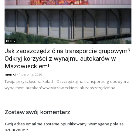
BLOG
Jak zaoszczędzić na transporcie grupowym?
Odkryj korzyści z wynajmu autokarów w
Mazowieckiem!
monki
- 1 sierpnia, 2026
Twoja przyszłość na kołach: Oszczędzaj na transporcie grupowym z
wynajmem autokarów w Mazowieckiem Jak zaoszczędzić na...
Zostaw swój komentarz
Twój adres email nie zostanie opublikowany.
Wymagane pola są
oznaczone
*