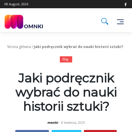
Skip
08 August, 2026
to
content
Strona główna
/
Jaki podręcznik wybrać do nauki historii sztuki?
Blog
Jaki podręcznik
wybrać do nauki
historii sztuki?
monki
- 8 kwietnia, 2025