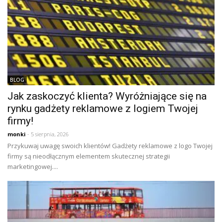
BLOG
Jak zaskoczyć klienta? Wyróżniające się na
rynku gadżety reklamowe z logiem Twojej
firmy!
monki
- 5 sierpnia, 2026
Przykuwaj uwagę swoich klientów! Gadżety reklamowe z logo Twojej
firmy są nieodłącznym elementem skutecznej strategii
marketingowej....