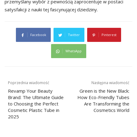
przemyślany wybór z pewnością zaprocentuje w postaci
satysfakcji z nauki tej fascynującej dziedziny.
Facebook
Twitter
Pinterest
WhatsApp
Nawigacja
Poprzednia wiadomość
Następna wiadomość
Revamp Your Beauty
Green is the New Black:
wpisu
Brand: The Ultimate Guide
How Eco-Friendly Tubes
to Choosing the Perfect
Are Transforming the
Cosmetic Plastic Tube in
Cosmetics World
2025