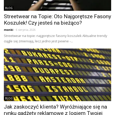
BLOG
Streetwear na Topie: Oto Najgorętsze Fasony
Koszulek! Czy jesteś na bieżąco?
monki
- 6 sierpnia, 2026
Streetwear na topie: najgorętsze fasony koszulek Aktualne trendy
ciągle się zmieniają, lecz jedno jest pewne -...
BLOG
Jak zaskoczyć klienta? Wyróżniające się na
rynku gadżety reklamowe z logiem Twojej