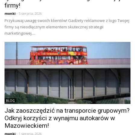
firmy!
monki
- 5 sierpnia, 2026
Przykuwaj uwagę swoich klientów! Gadżety reklamowe z logo Twojej
firmy są nieodłącznym elementem skutecznej strategii
marketingowej....
BLOG
Jak zaoszczędzić na transporcie grupowym?
Odkryj korzyści z wynajmu autokarów w
Mazowieckiem!
monki
- 1 sierpnia, 2026