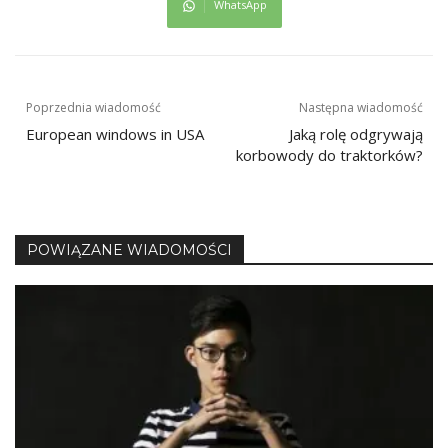
WhatsApp
Nawigacja
Poprzednia wiadomość
Następna wiadomość
European windows in USA
Jaką rolę odgrywają
wpisu
korbowody do traktorków?
POWIĄZANE WIADOMOŚCI