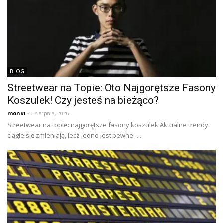
BLOG
Streetwear na Topie: Oto Najgorętsze Fasony
Koszulek! Czy jesteś na bieżąco?
monki
- 6 sierpnia, 2026
Streetwear na topie: najgorętsze fasony koszulek Aktualne trendy
ciągle się zmieniają, lecz jedno jest pewne -...