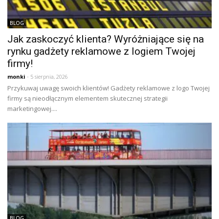
BLOG
Jak zaskoczyć klienta? Wyróżniające się na
rynku gadżety reklamowe z logiem Twojej
firmy!
monki
- 5 sierpnia, 2026
Przykuwaj uwagę swoich klientów! Gadżety reklamowe z logo Twojej
firmy są nieodłącznym elementem skutecznej strategii
marketingowej....
BLOG