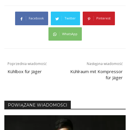
Facebook
Twitter
Pinterest
WhatsApp
Nawigacja
Poprzednia wiadomość
Następna wiadomość
Kühlbox für Jäger
Kühlraum mit Kompressor
wpisu
für Jäger
POWIĄZANE WIADOMOŚCI