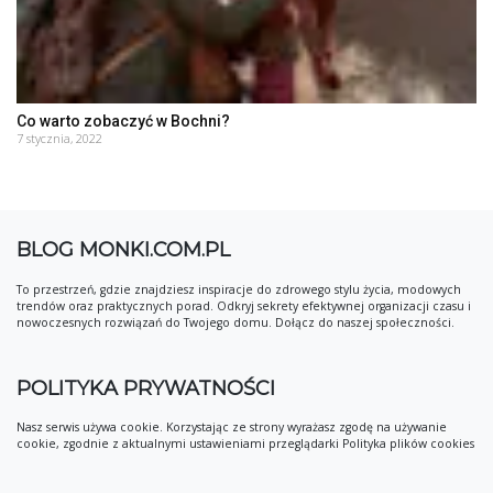
Co warto zobaczyć w Bochni?
7 stycznia, 2022
BLOG MONKI.COM.PL
To przestrzeń, gdzie znajdziesz inspiracje do zdrowego stylu życia, modowych
trendów oraz praktycznych porad. Odkryj sekrety efektywnej organizacji czasu i
nowoczesnych rozwiązań do Twojego domu. Dołącz do naszej społeczności.
POLITYKA PRYWATNOŚCI
Nasz serwis używa cookie. Korzystając ze strony wyrażasz zgodę na używanie
cookie, zgodnie z aktualnymi ustawieniami przeglądarki Polityka plików cookies