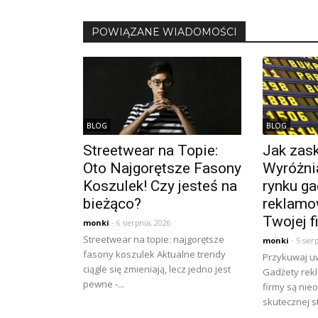
POWIĄZANE WIADOMOŚCI
BLOG
BLOG
Streetwear na Topie:
Jak zask
Oto Najgorętsze Fasony
Wyróżnia
Koszulek! Czy jesteś na
rynku ga
bieżąco?
reklamo
Twojej f
monki
- 6 sierpnia, 2026
Streetwear na topie: najgorętsze
monki
- 5 sier
fasony koszulek Aktualne trendy
Przykuwaj u
ciągle się zmieniają, lecz jedno jest
Gadżety rek
pewne -...
firmy są ni
skutecznej st