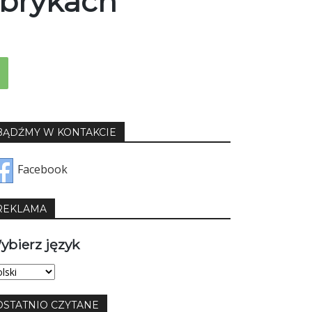
brykach
BĄDŹMY W KONTAKCIE
Facebook
REKLAMA
ybierz język
bierz
yk
OSTATNIO CZYTANE