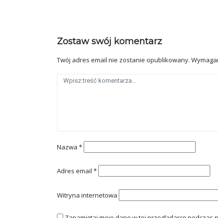
Zostaw swój komentarz
Twój adres email nie zostanie opublikowany.
Wymagan
Nazwa
*
Adres email
*
Witryna internetowa
Zapamiętaj moje dane w tej przeglądarce podczas p