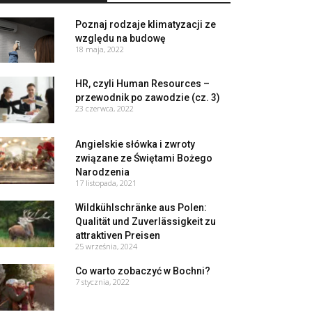
Poznaj rodzaje klimatyzacji ze
względu na budowę
18 maja, 2022
HR, czyli Human Resources –
przewodnik po zawodzie (cz. 3)
23 czerwca, 2022
Angielskie słówka i zwroty
związane ze Świętami Bożego
Narodzenia
17 listopada, 2021
Wildkühlschränke aus Polen:
Qualität und Zuverlässigkeit zu
attraktiven Preisen
25 września, 2024
Co warto zobaczyć w Bochni?
7 stycznia, 2022