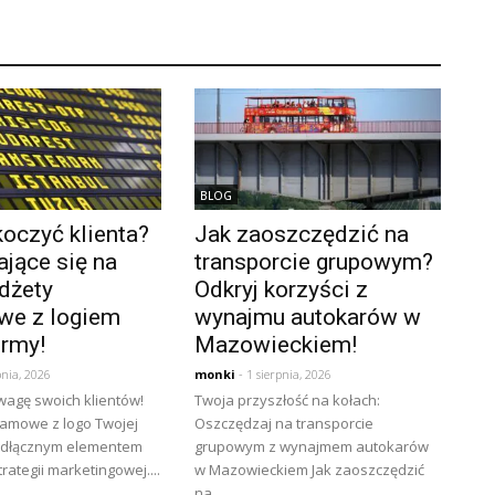
BLOG
oczyć klienta?
Jak zaoszczędzić na
jące się na
transporcie grupowym?
dżety
Odkryj korzyści z
we z logiem
wynajmu autokarów w
irmy!
Mazowieckiem!
pnia, 2026
monki
- 1 sierpnia, 2026
wagę swoich klientów!
Twoja przyszłość na kołach:
lamowe z logo Twojej
Oszczędzaj na transporcie
eodłącznym elementem
grupowym z wynajmem autokarów
rategii marketingowej....
w Mazowieckiem Jak zaoszczędzić
na...