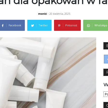
ń dla opakowań w fa
monki
- 20 kwietnia, 2025
Facebook
Twitter
Pinterest
WhatsApp
W
Wy
jęz