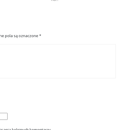
e pola są oznaczone
*
isania kolejnych komentarzy.