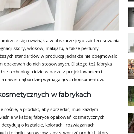
amicznie się rozwinął, a w obszarze jego zainteresowania
gnacji skóry, włosów, makijażu, a także perfumy.
yższych standardów w produkcji jednakże nie obejmowało
m opakowań do nich stosowanych. Dlatego też fabryka
zie technologia idzie w parze z projektowaniem i
nia nawet najbardziej wymagających konsumentów.
kosmetycznych w fabrykach
e rośnie, a produkt, aby sprzedać, musi każdym
 właśnie w każdej fabryce opakowań kosmetycznych
 decydują o kształcie, kolorach i rozwiązaniach
ych technik i surowców, aby stworzyć produkt, który