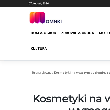
Skip
07 August, 2026
to
content
DOM & OGRÓD
ZDROWIE & URODA
MOTO
KULTURA
Strona główna
/
Kosmetyki na wyższym poziomie: s
Kosmetyki na w