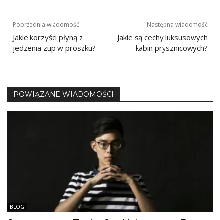
Nawigacja
Poprzednia wiadomość
Następna wiadomość
Jakie korzyści płyną z
Jakie są cechy luksusowych
wpisu
jedzenia zup w proszku?
kabin prysznicowych?
POWIĄZANE WIADOMOŚCI
BLOG