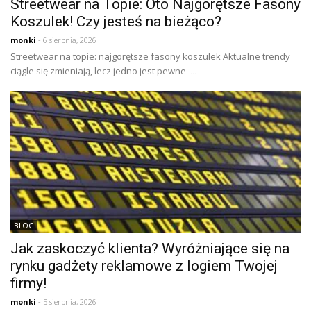
Streetwear na Topie: Oto Najgorętsze Fasony
Koszulek! Czy jesteś na bieżąco?
monki
- 6 sierpnia, 2026
Streetwear na topie: najgorętsze fasony koszulek Aktualne trendy
ciągle się zmieniają, lecz jedno jest pewne -...
BLOG
Jak zaskoczyć klienta? Wyróżniające się na
rynku gadżety reklamowe z logiem Twojej
firmy!
monki
- 5 sierpnia, 2026