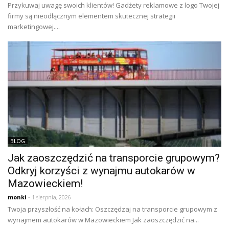
Przykuwaj uwagę swoich klientów! Gadżety reklamowe z logo Twojej
firmy są nieodłącznym elementem skutecznej strategii
marketingowej....
BLOG
Jak zaoszczędzić na transporcie grupowym?
Odkryj korzyści z wynajmu autokarów w
Mazowieckiem!
monki
- 1 sierpnia, 2026
Twoja przyszłość na kołach: Oszczędzaj na transporcie grupowym z
wynajmem autokarów w Mazowieckiem Jak zaoszczędzić na...