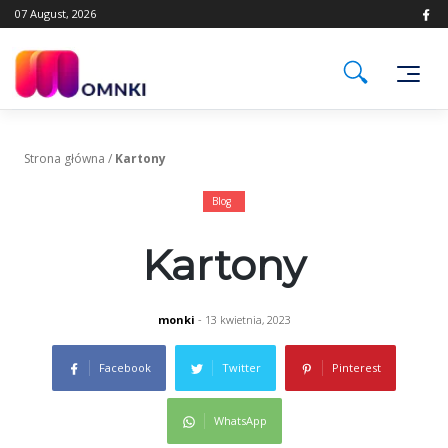
Skip
07 August, 2026
to
content
Strona główna
/
Kartony
Blog
Kartony
monki
- 13 kwietnia, 2023
Facebook
Twitter
Pinterest
WhatsApp