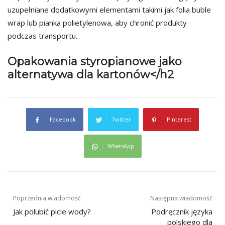
uzupełniane dodatkowymi elementami takimi jak folia buble
wrap lub pianka polietylenowa, aby chronić produkty
podczas transportu.
Opakowania styropianowe jako
alternatywa dla kartonów</h2
Facebook
Twitter
Pinterest
WhatsApp
Nawigacja
Poprzednia wiadomość
Następna wiadomość
Jak polubić picie wody?
Podręcznik języka
wpisu
polskiego dla