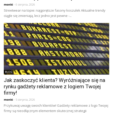
monki
- 6 sierpnia, 2026
Streetwear na topie: najgorętsze fasony koszulek Aktualne trendy
ciągle się zmieniają, lecz jedno jest pewne -...
BLOG
Jak zaskoczyć klienta? Wyróżniające się na
rynku gadżety reklamowe z logiem Twojej
firmy!
monki
- 5 sierpnia, 2026
Przykuwaj uwagę swoich klientów! Gadżety reklamowe z logo Twojej
firmy są nieodłącznym elementem skutecznej strategii